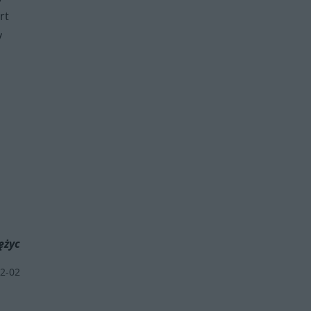
rt
y
ężyc
2-02