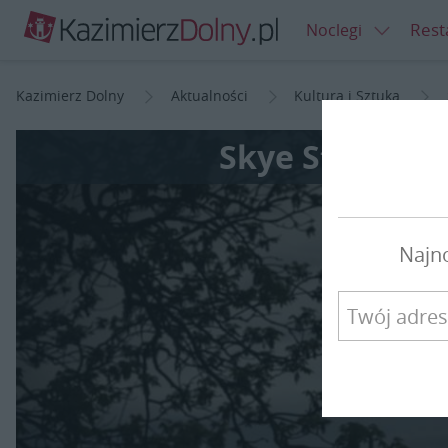
Rest
Noclegi
Kazimierz Dolny
Aktualności
Kultura i Sztuka
Skye Steele w 
Najn