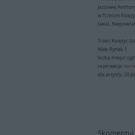
jazzowej Anthon
w Trzecim Księży
świat. Niepowtar
Trzeci Księżyc (
Mały Rynek 1
liczba miejsc og
rezerwacje:
korz
dla artysty: 20 p
Skomentuj