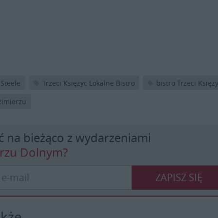
 Steele
Trzeci Księżyc Lokalne Bistro
bistro Trzeci Księż
zimierzu
ć na bieżąco z wydarzeniami
erzu Dolnym?
ZAPISZ SIĘ
akże