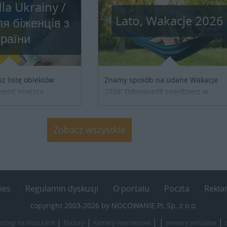
la Ukrainy /
Lato, Wakacje 2026
я бiженцiв з
країни
sz listę obiektów
Znamy sposób na udane Wakacje
pnić miejsca
2026! Odpowiedź znajdziesz w
ób z Ukrainy,
naszych ofertach noclegowych na
ronienia w naszym
Lato, Wakacje 2026. Nie zwlekaj
j się z właścicielem
atrakcyjne noclegi czekają...
Zobacz wszystkie
j szczegóły....
ies
Regulamin dyskusji
O portalu
Poczta
Rekl
copyright 2003-2026 by NOCOWANIE.PL Sp. z o.o.
|
|
| |
|
oclegi na Mazurach
Mazury
Kamery internetowe
serwery wirtualne