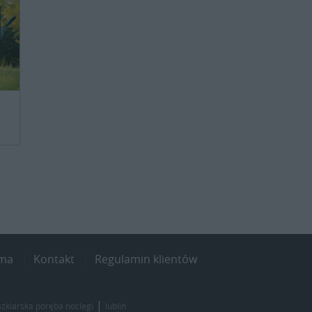
ama
Kontakt
Regulamin klientów
|
szklarska poręba noclegi
lublin