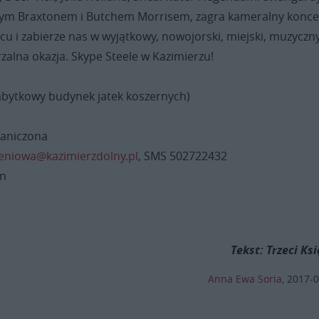
ym Braxtonem i Butchem Morrisem, zagra kameralny konce
cu i zabierze nas w wyjątkowy, nowojorski, miejski, muzyczn
zalna okazja. Skype Steele w Kazimierzu!
zabytkowy budynek jatek koszernych)
raniczona
eniowa@kazimierzdolny.pl
, SMS 502722432
ln
Tekst: Trzeci Ksi
Anna Ewa Soria
,
2017-0