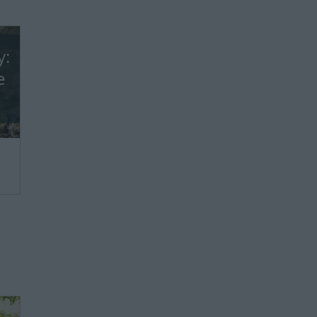
y:
e
we,
ie
ie