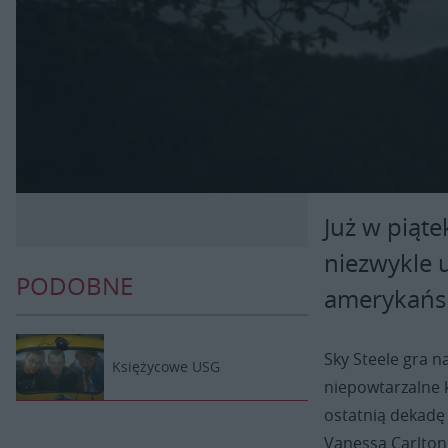
Już w piąt
niezwykle 
PODOBNE
amerykańsk
Sky Steele gra n
Księżycowe USG
niepowtarzalne k
ostatnią dekadę 
Vanessą Carlton,