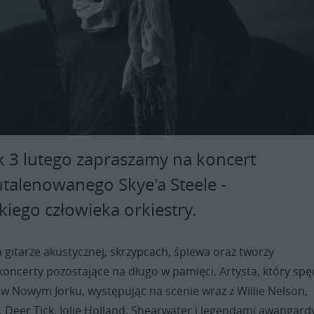
ek 3 lutego zapraszamy na koncert
utalenowanego Skye'a Steele -
iego człowieka orkiestry.
a gitarze akustycznej, skrzypcach, śpiewa oraz tworzy
oncerty pozostające na długo w pamięci. Artysta, który spęd
w Nowym Jorku, występując na scenie wraz z Willie Nelson,
 Deer Tick, Jolie Holland, Shearwater i legendami awangard