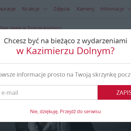
auracje
Zdjęcia
Kamery
Atrakcje
Informacje
Skye Steele w Trzecim Księżycu!
Chcesz być na bieżąco z wydarzeniami
Trzecim Księżycu!
w Kazimierzu Dolnym?
owsze informacje prosto na Twoją skrzynkę pocz
ZAPIS
Nie, dziękuję. Przejdź do serwisu