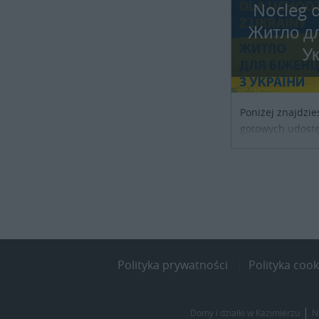
Nocleg d
Житло дл
У
Poniżej znajdzie
gotowych udostę
noclegowe dla os
szukających sch
kraju. Skontaktu
obiektu i uzgodni
Polityka prywatności
Polityka cook
|
Domy i działki w Kazimierzu
N