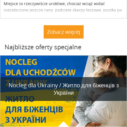
Miejsce to rzeczywiście urokliwe, chociaż wciąż widać
niezaleczone jeszcze rany: podcięte skarpy lessowe, pustka po
nielegalnie wyciętych drzewach, bajorko po dawnym stawie
rybnym. Miały tu stać trzy nielegalnie postawione drewniane
dacze. Nie stoją. A natura powoli dochodzi do siebie.
Zobacz więcej
Najbliższe oferty specjalne
Nocleg dla Ukrainy / Житло для бiженцiв з
України