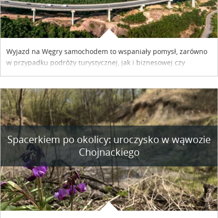
Wyjazd na Węgry samochodem to wspaniały pomysł, zarówno
w przypadku podróży turystycznej, jak i biznesowej czy
służbowej. Pamiętać tylko trzeba o wykupieniu winiety, co
można szybko i sprawnie zrobić online. Materiał powstał dzięki
współpracy reklamowej z Hungary Vignette.
Spacerkiem po okolicy: uroczysko w wąwozie
Chojnackiego