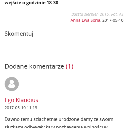
wejście o godzinie 18:30.
Baszta sierpień 2015. Fot. AS
Anna Ewa Soria
,
2017-05-10
Skomentuj
Dodane komentarze
(1)
Ego Klaudius
2017-05-10 11:13
Dawno temu szlachetnie urodzone damy ze swoimi
służkami odbywały kary pozbawienia wolności w