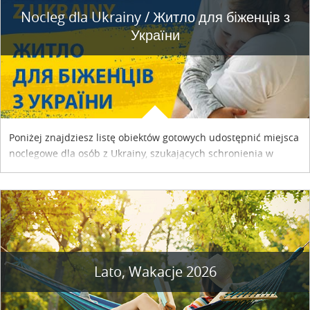
Nocleg dla Ukrainy / Житло для бiженцiв з
України
Poniżej znajdziesz listę obiektów gotowych udostępnić miejsca
noclegowe dla osób z Ukrainy, szukających schronienia w
naszym kraju. Skontaktuj się z właścicielem obiektu i uzgodnij
szczegóły....
Lato, Wakacje 2026