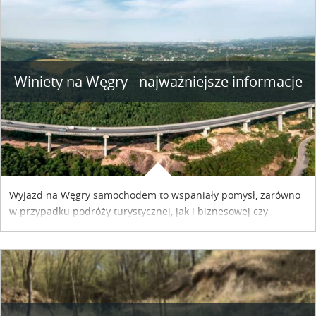
Winiety na Węgry - najważniejsze informacje
Wyjazd na Węgry samochodem to wspaniały pomysł, zarówno
w przypadku podróży turystycznej, jak i biznesowej czy
służbowej. Pamiętać tylko trzeba o wykupieniu winiety, co
można szybko i sprawnie zrobić online. Materiał powstał dzięki
współpracy reklamowej z Hungary Vignette.