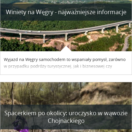
Winiety na Węgry - najważniejsze informacje
Wyjazd na Węgry samochodem to wspaniały pomysł, zarówno
w przypadku podróży turystycznej, jak i biznesowej czy
służbowej. Pamiętać tylko trzeba o wykupieniu winiety, co
można szybko i sprawnie zrobić online. Materiał powstał dzięki
współpracy reklamowej z Hungary Vignette.
Spacerkiem po okolicy: uroczysko w wąwozie
Chojnackiego