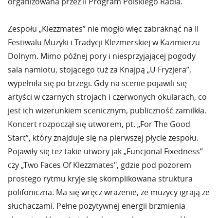
organizowana przez II Program Polskiego Radia.
Zespołu „Klezzmates” nie mogło więc zabraknąć na II
Festiwalu Muzyki i Tradycji Klezmerskiej w Kazimierzu
Dolnym. Mimo późnej pory i niesprzyjającej pogody
sala namiotu, stojącego tuż za Knajpą „U Fryzjera”,
wypełniła się po brzegi. Gdy na scenie pojawili się
artyści w czarnych strojach i czerwonych okularach, co
jest ich wizerunkiem scenicznym, publiczność zamilkła.
Koncert rozpoczął się utworem, pt. „For The Good
Start”, który znajduje się na pierwszej płycie zespołu.
Pojawiły się też takie utwory jak „Funcjonal Fixedness”
czy „Two Faces Of Klezzmates", gdzie pod pozorem
prostego rytmu kryje się skomplikowana struktura
polifoniczna. Ma się wręcz wrażenie, że muzycy igrają ze
słuchaczami. Pełne pozytywnej energii brzmienia