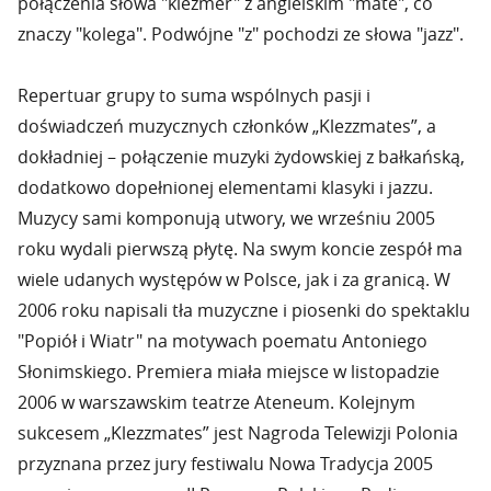
połączenia słowa "klezmer" z angielskim "mate", co
znaczy "kolega". Podwójne "z" pochodzi ze słowa "jazz".
Repertuar grupy to suma wspólnych pasji i
doświadczeń muzycznych członków „Klezzmates”, a
dokładniej – połączenie muzyki żydowskiej z bałkańską,
dodatkowo dopełnionej elementami klasyki i jazzu.
Muzycy sami komponują utwory, we wrześniu 2005
roku wydali pierwszą płytę. Na swym koncie zespół ma
wiele udanych występów w Polsce, jak i za granicą. W
2006 roku napisali tła muzyczne i piosenki do spektaklu
"Popiół i Wiatr" na motywach poematu Antoniego
Słonimskiego. Premiera miała miejsce w listopadzie
2006 w warszawskim teatrze Ateneum. Kolejnym
sukcesem „Klezzmates” jest Nagroda Telewizji Polonia
przyznana przez jury festiwalu Nowa Tradycja 2005