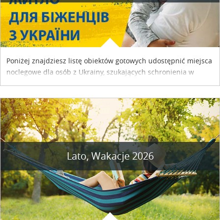
Poniżej znajdziesz listę obiektów gotowych udostępnić miejsca
noclegowe dla osób z Ukrainy, szukających schronienia w
naszym kraju. Skontaktuj się z właścicielem obiektu i uzgodnij
szczegóły....
Lato, Wakacje 2026