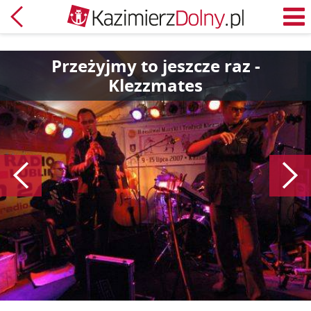
Powrót
M
Przeżyjmy to jeszcze raz -
Klezzmates
Poprzedni