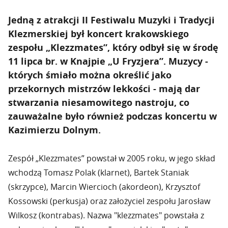
Jedną z atrakcji II Festiwalu Muzyki i Tradycji
Klezmerskiej był koncert krakowskiego
zespołu „Klezzmates”, który odbył się w środę
11 lipca br. w Knajpie „U Fryzjera”. Muzycy -
których śmiało można określić jako
przekornych mistrzów lekkości - mają dar
stwarzania niesamowitego nastroju, co
zauważalne było również podczas koncertu w
Kazimierzu Dolnym.
Zespół „Klezzmates” powstał w 2005 roku, w jego skład
wchodzą Tomasz Polak (klarnet), Bartek Staniak
(skrzypce), Marcin Wiercioch (akordeon), Krzysztof
Kossowski (perkusja) oraz założyciel zespołu Jarosław
Wilkosz (kontrabas). Nazwa "klezzmates" powstała z