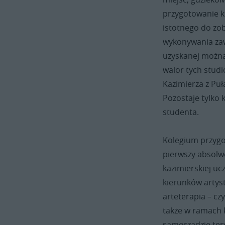
przygotowanie ku
istotnego do zo
wykonywania zaw
uzyskanej można
walor tych studi
Kazimierza z Pu
Pozostaje tylko 
studenta.
Kolegium przygo
pierwszy absolw
kazimierskiej uc
kierunków artyst
arteterapia – cz
także w ramach 
samorządzie ter