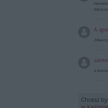
Formalni
którzy p
A. (go
Zobacz p
zaint
a mozna 
Chcesz by
w Kazimi