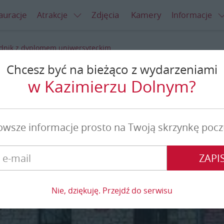
auracje
Zdjęcia
Kamery
Atrakcje
Informacje
dnik z dyplomem uniwersyteckim
Chcesz być na bieżąco z wydarzeniami
lomem uniwersyteckim
w Kazimierzu Dolnym?
owsze informacje prosto na Twoją skrzynkę pocz
ZAPIS
Nie, dziękuję. Przejdź do serwisu