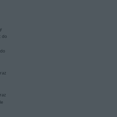
y
c do
.
 do
raz
raz
le