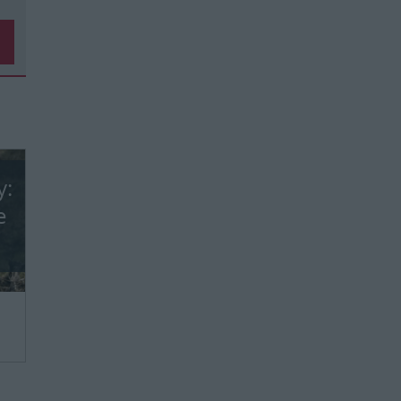
y:
e
we,
ie