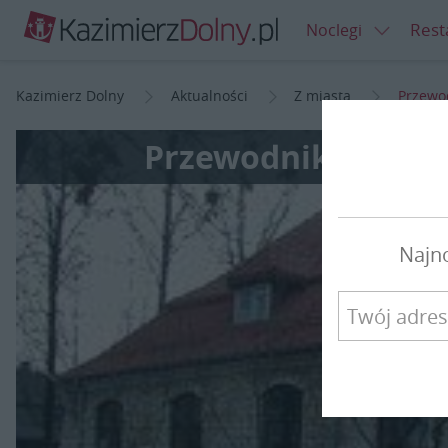
Rest
Noclegi
Kazimierz Dolny
Aktualności
Z miasta
Przewo
Przewodnik z dyp
Najn