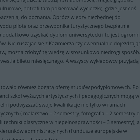
lturowe, potrafi tam pokierować wycieczkę, gdzie jest coś
baczenia, do poznania. Oprócz wiedzy niezbędnej do
odu pilota oraz przewodnika turystycznego bezpłatnie
 dodatkowo uzyskać dyplom uniwersytecki i to jest ogromn
ów. Nie ruszając się z Kazimierza czy ewentualnie dojeżdżają
ław, można zdobyć tę wiedzę w stosunkowo niedrogi sposób
kwestia biletu miesięcznego. A wszyscy wykładowcy przyjadą
towało również bogatą ofertę studiów podyplomowych. Po 
enci szkół wyższych artystycznych i pedagogicznych mogą w
zelni podwyższać swoje kwalifikacje nie tylko w ramach
ycznych ( malarstwo – 2 semestry, fotografia – 2 semestry o
yli techniki plastyczne w niepełnosprawności – 3 semestry), a
kierunków administracyjnych (Fundusze europejskie w
ytorialnym – 2 semestry).