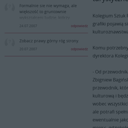
Formalnie sie nie wymaga, ale
większość to gruntownie
Kolegium Sztuk 
wykształceni ludzie, którzy
grafiki pojawią
pochwalić się mogą czymś więcej
24.07.2007
odpowiedz
niż licencjatem z kulturoznawstwa.
kulturoznawstwa
Zobacz prawy górny róg strony.
Komu potrzebny 
20.07.2007
odpowiedz
dyrektora Koleg
- Od przewodnik
Zbigniew Bagińsk
przewodnik, któ
kulturową i będ
wobec wszystkich
ale potrafi speł
ewentualnie jako
miejsc, gdziekol