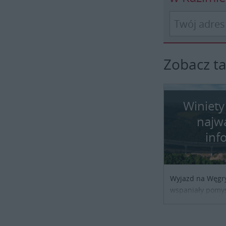
Zobacz t
Winiety
najw
inf
Wyjazd na Węgr
wspaniały pomys
przypadku podróż
biznesowej czy 
tylko trzeba o w