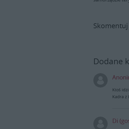
Skomentuj
Dodane 
Anoni
Ktoś idz
Kadra z
Di (go