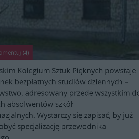
omentuj (4)
skim Kolegium Sztuk Pięknych powstaje
nek bezpłatnych studiów dziennych –
wstwo, adresowany przede wszystkim d
h absolwentów szkół
zjalnych. Wystarczy się zapisać, by już
obyć specjalizację przewodnika
ego.