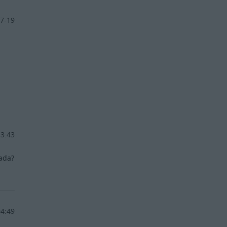
7-19
13:43
łada?
04:49