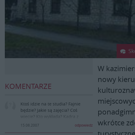
Sk
W kazimier
nowy kieru
KOMENTARZE
kulturozna
miejscowyc
Ktoś idzie na te studia? Fajnie
ponadgimna
będzie? Jakie są zajęcia? Coś
wiecie? Kto wykłada? Kadra z
wkrótce zd
Lublina? Warszawy?
15.08.2007
odpowiedz
turystyczn