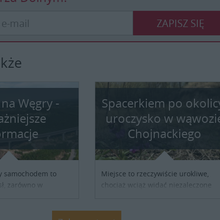
ZAPISZ SIĘ
akże
 na Węgry -
Spacerkiem po okolic
ażniejsze
uroczysko w wąwozi
ormacje
Chojnackiego
y samochodem to
Miejsce to rzeczywiście urokliwe,
ł, zarówno w
chociaż wciąż widać niezaleczone
y turystycznej, jak i
jeszcze rany: podcięte skarpy lesso
służbowej. Pamiętać
pustka po nielegalnie wyciętych
ykupieniu winiety, co
drzewach, bajorko po dawnym staw