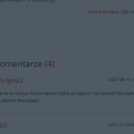
Anna Ewa Soria
,
2007-0
komentarze
(4)
m (gość)
2007-08-15 
ie na te studia? Fajnie będzie? Jakie są zajęcia? Coś wiecie? Kto wyk
 Lublina? Warszawy?
ść)
2007-07-24 