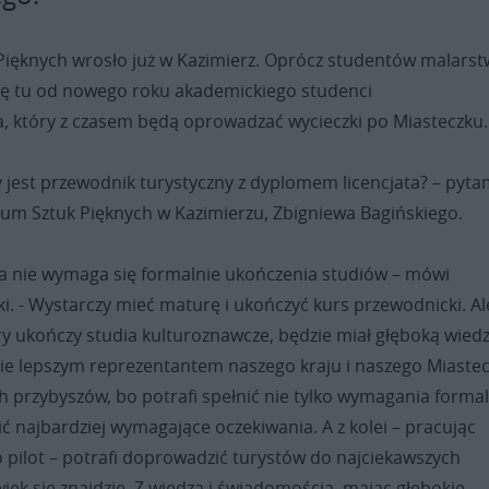
Pięknych wrosło już w Kazimierz. Oprócz studentów malarst
 się tu od nowego roku akademickiego studenci
, który z czasem będą oprowadzać wycieczki po Miasteczku.
jest przewodnik turystyczny z dyplomem licencjata? – pyt
ium Sztuk Pięknych w Kazimierzu, Zbigniewa Bagińskiego.
a nie wymaga się formalnie ukończenia studiów – mówi
i. - Wystarczy mieć maturę i ukończyć kurs przewodnicki. Al
ry ukończy studia kulturoznawcze, będzie miał głęboką wied
zie lepszym reprezentantem naszego kraju i naszego Miaste
 przybyszów, bo potrafi spełnić nie tylko wymagania forma
nić najbardziej wymagające oczekiwania. A z kolei – pracując
 pilot – potrafi doprowadzić turystów do najciekawszych
wiek się znajdzie. Z wiedzą i świadomością, mając głębokie