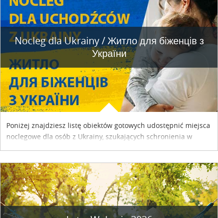
Nocleg dla Ukrainy / Житло для бiженцiв з
України
Poniżej znajdziesz listę obiektów gotowych udostępnić miejsca
noclegowe dla osób z Ukrainy, szukających schronienia w
naszym kraju. Skontaktuj się z właścicielem obiektu i uzgodnij
szczegóły....