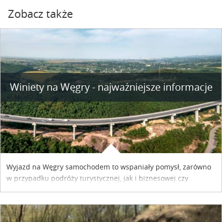
Zobacz także
Winiety na Węgry - najważniejsze informacje
Wyjazd na Węgry samochodem to wspaniały pomysł, zarówno
w przypadku podróży turystycznej, jak i biznesowej czy
służbowej. Pamiętać tylko trzeba o wykupieniu winiety, co
można szybko i sprawnie zrobić online. Materiał powstał dzięki
współpracy reklamowej z Hungary Vignette.