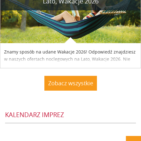
Lato, Wakacje 2026
Znamy sposób na udane Wakacje 2026! Odpowiedź znajdziesz
w naszych ofertach noclegowych na Lato, Wakacje 2026. Nie
zwlekaj atrakcyjne noclegi czekają...
Zobacz wszystkie
KALENDARZ IMPREZ