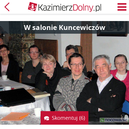
Powrót
M
W salonie Kuncewiczów
Skomentuj (6)