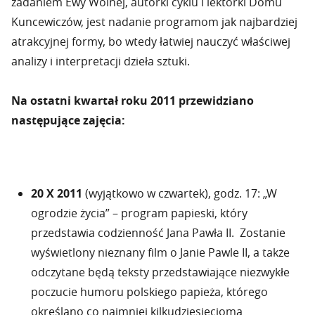
zadaniem Ewy Wolnej, autorki cyklu i lektorki Domu
Kuncewiczów, jest nadanie programom jak najbardziej
atrakcyjnej formy, bo wtedy łatwiej nauczyć właściwej
analizy i interpretacji dzieła sztuki.
Na ostatni kwartał roku 2011 przewidziano
następujące zajęcia:
20 X 2011
(wyjątkowo w czwartek), godz. 17: „W
ogrodzie życia” – program papieski, który
przedstawia codzienność Jana Pawła II. Zostanie
wyświetlony nieznany film o Janie Pawle II, a także
odczytane będą teksty przedstawiające niezwykłe
poczucie humoru polskiego papieża, którego
określano co najmniej kilkudziesięcioma