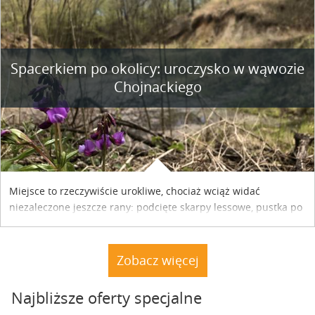
współpracy reklamowej z Hungary Vignette.
Spacerkiem po okolicy: uroczysko w wąwozie
Chojnackiego
Miejsce to rzeczywiście urokliwe, chociaż wciąż widać
niezaleczone jeszcze rany: podcięte skarpy lessowe, pustka po
nielegalnie wyciętych drzewach, bajorko po dawnym stawie
rybnym. Miały tu stać trzy nielegalnie postawione drewniane
dacze. Nie stoją. A natura powoli dochodzi do siebie.
Zobacz więcej
Najbliższe oferty specjalne