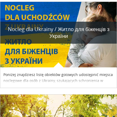
Nocleg dla Ukrainy / Житло для бiженцiв з
України
Poniżej znajdziesz listę obiektów gotowych udostępnić miejsca
noclegowe dla osób z Ukrainy, szukających schronienia w
naszym kraju. Skontaktuj się z właścicielem obiektu i uzgodnij
szczegóły....