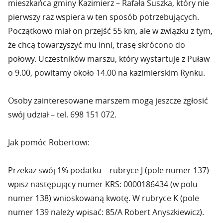
mieszkańca gminy Kazimierz – Rafała Suszka, który nie
pierwszy raz wspiera w ten sposób potrzebujących.
Początkowo miał on przejść 55 km, ale w związku z tym,
że chcą towarzyszyć mu inni, trasę skrócono do
połowy. Uczestników marszu, który wystartuje z Puław
o 9.00, powitamy około 14.00 na kazimierskim Rynku.
Osoby zainteresowane marszem mogą jeszcze zgłosić
swój udział – tel. 698 151 072.
Jak pomóc Robertowi:
Przekaż swój 1% podatku – rubryce J (pole numer 137)
wpisz następujący numer KRS: 0000186434 (w polu
numer 138) wnioskowaną kwotę. W rubryce K (pole
numer 139 należy wpisać: 85/A Robert Anyszkiewicz).