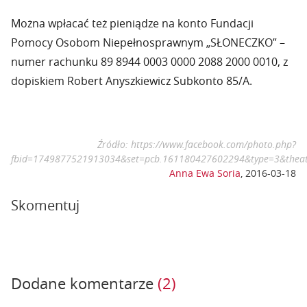
Można wpłacać też pieniądze na konto Fundacji
Pomocy Osobom Niepełnosprawnym „SŁONECZKO” –
numer rachunku 89 8944 0003 0000 2088 2000 0010, z
dopiskiem Robert Anyszkiewicz Subkonto 85/A.
Źródło: https://www.facebook.com/photo.php?
fbid=1749877521913034&set=pcb.161180427602294&type=3&thea
Anna Ewa Soria
,
2016-03-18
Skomentuj
Dodane komentarze
(2)