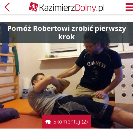
Powrót
M
Pomóż Robertowi zrobić pierwszy
krok
Skomentuj (2)