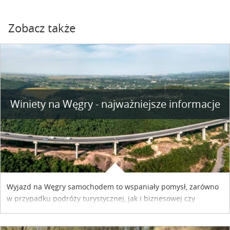
Zobacz także
Winiety na Węgry - najważniejsze informacje
Wyjazd na Węgry samochodem to wspaniały pomysł, zarówno
w przypadku podróży turystycznej, jak i biznesowej czy
służbowej. Pamiętać tylko trzeba o wykupieniu winiety, co
można szybko i sprawnie zrobić online. Materiał powstał dzięki