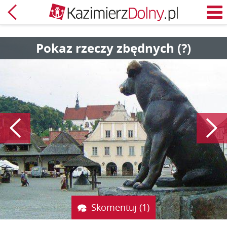
Powrót
M
Pokaz rzeczy zbędnych (?)
Poprzedni
Skomentuj (1)