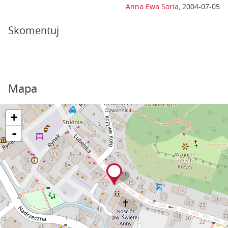
Anna Ewa Soria
,
2004-07-05
Skomentuj
Mapa
+
-