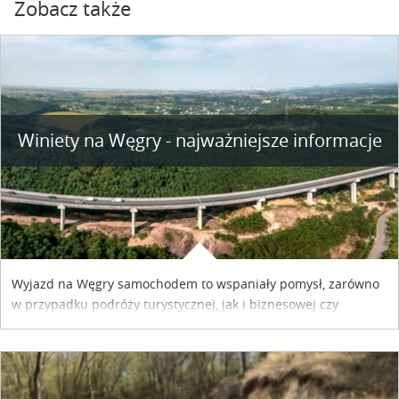
Zobacz także
Winiety na Węgry - najważniejsze informacje
Wyjazd na Węgry samochodem to wspaniały pomysł, zarówno
w przypadku podróży turystycznej, jak i biznesowej czy
służbowej. Pamiętać tylko trzeba o wykupieniu winiety, co
można szybko i sprawnie zrobić online. Materiał powstał dzięki
współpracy reklamowej z Hungary Vignette.