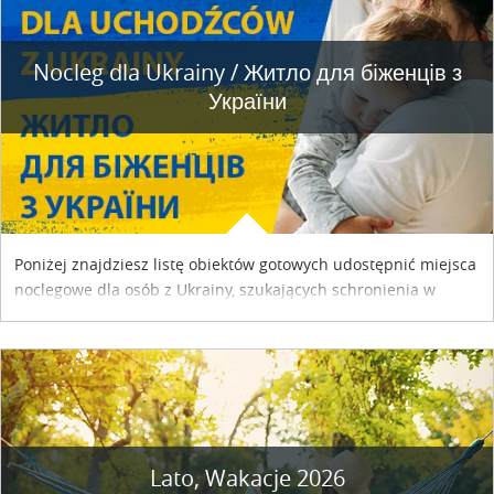
Nocleg dla Ukrainy / Житло для бiженцiв з
України
Poniżej znajdziesz listę obiektów gotowych udostępnić miejsca
noclegowe dla osób z Ukrainy, szukających schronienia w
naszym kraju. Skontaktuj się z właścicielem obiektu i uzgodnij
szczegóły....
Lato, Wakacje 2026