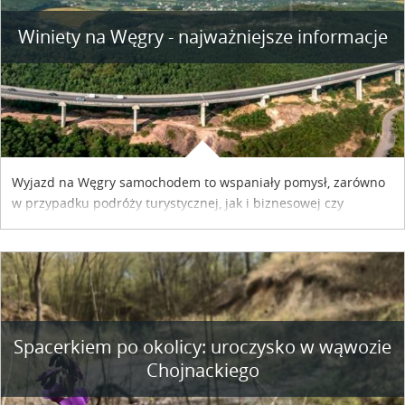
Winiety na Węgry - najważniejsze informacje
Wyjazd na Węgry samochodem to wspaniały pomysł, zarówno
w przypadku podróży turystycznej, jak i biznesowej czy
służbowej. Pamiętać tylko trzeba o wykupieniu winiety, co
można szybko i sprawnie zrobić online. Materiał powstał dzięki
współpracy reklamowej z Hungary Vignette.
Spacerkiem po okolicy: uroczysko w wąwozie
Chojnackiego