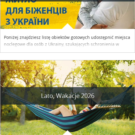
Poniżej znajdziesz listę obiektów gotowych udostępnić miejsca
noclegowe dla osób z Ukrainy, szukających schronienia w
naszym kraju. Skontaktuj się z właścicielem obiektu i uzgodnij
szczegóły....
Lato, Wakacje 2026