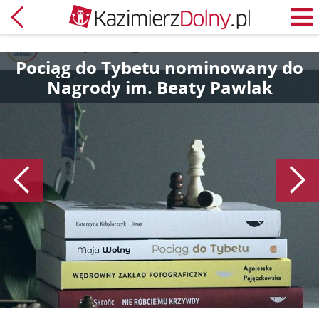
Powrót
M
Pociąg do Tybetu nominowany do
Nagrody im. Beaty Pawlak
Poprzedni