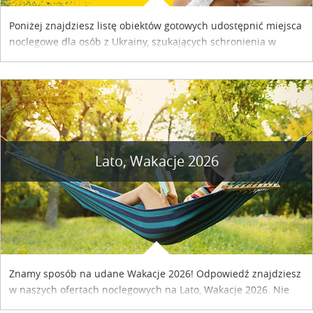
Poniżej znajdziesz listę obiektów gotowych udostępnić miejsca
noclegowe dla osób z Ukrainy, szukających schronienia w
naszym kraju. Skontaktuj się z właścicielem obiektu i uzgodnij
szczegóły....
Lato, Wakacje 2026
Znamy sposób na udane Wakacje 2026! Odpowiedź znajdziesz
w naszych ofertach noclegowych na Lato, Wakacje 2026. Nie
zwlekaj atrakcyjne noclegi czekają...