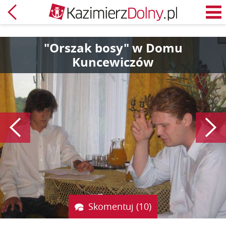
Powrót
M
"Orszak bosy" w Domu
Kuncewiczów
Poprzedni
Skomentuj (10)