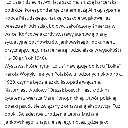
"Lolusia": dzieciństwo, lata szkolne, służbę harcerską,
podróże, korespondencję z tajemniczą Alinką, sypanie
Kopca Piłsudskiego, naukę w szkole wojskowej, aż
wreszcie krótki szlak bojowy, zakończony śmiercią w
walce. Końcowe akordy wystawy stanowią plany
sytuacyjne pochówku śp. Jankowskiego i dokument,
przyznający jego matce rentę rodzicielską w wysokości
1 zł 50 gr (rok 1946).
Wystawa, której tytuł "Loluś" nawiązuje do losu "Lolka"
Karola Wojtyły i innych Polaków urodzonych około roku
1920, czynna będzie aż do listopada włącznie.
Natomiast tytułowy "Orszak bosych" jest krótkim
cytatem z wiersza Marii Konopnickiej. Utwór polskiej
poetki jest ściśle związany z omawianą ekspozycją. Tuż
obok "Świadectwa urodzenia Leona Michała
Jankowskiego" znajduje się jego notes, gdzie jako