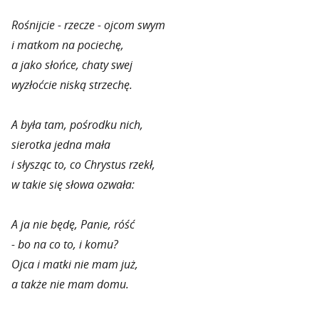
Rośnijcie - rzecze - ojcom swym
i matkom na pociechę,
a jako słońce, chaty swej
wyzłoćcie niską strzechę.
A była tam, pośrodku nich,
sierotka jedna mała
i słysząc to, co Chrystus rzekł,
w takie się słowa ozwała:
A ja nie będę, Panie, róść
- bo na co to, i komu?
Ojca i matki nie mam już,
a także nie mam domu.