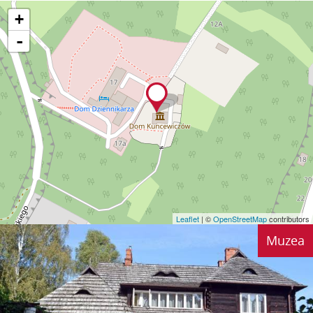
+
-
Leaflet
| ©
OpenStreetMap
contributors
Muzea