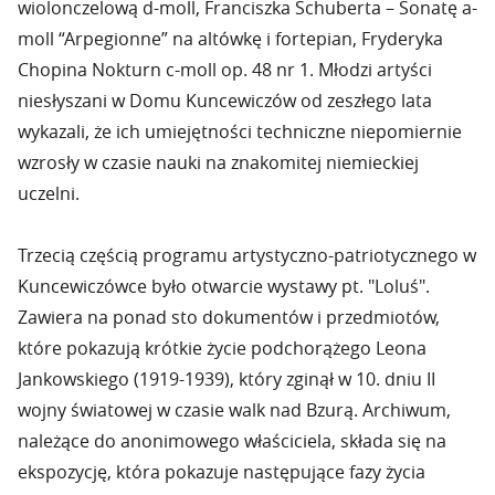
wiolonczelową d-moll, Franciszka Schuberta – Sonatę a-
moll “Arpegionne” na altówkę i fortepian, Fryderyka
Chopina Nokturn c-moll op. 48 nr 1. Młodzi artyści
niesłyszani w Domu Kuncewiczów od zeszłego lata
wykazali, że ich umiejętności techniczne niepomiernie
wzrosły w czasie nauki na znakomitej niemieckiej
uczelni.
Trzecią częścią programu artystyczno-patriotycznego w
Kuncewiczówce było otwarcie wystawy pt. "Loluś".
Zawiera na ponad sto dokumentów i przedmiotów,
które pokazują krótkie życie podchorążego Leona
Jankowskiego (1919-1939), który zginął w 10. dniu II
wojny światowej w czasie walk nad Bzurą. Archiwum,
należące do anonimowego właściciela, składa się na
ekspozycję, która pokazuje następujące fazy życia