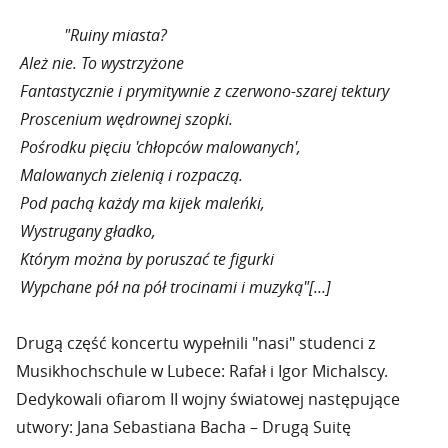
"Ruiny miasta?
Ależ nie. To wystrzyżone
Fantastycznie i prymitywnie z czerwono-szarej tektury
Proscenium wędrownej szopki.
Pośrodku pięciu 'chłopców malowanych',
Malowanych zielenią i rozpaczą.
Pod pachą każdy ma kijek maleńki,
Wystrugany gładko,
Którym można by poruszać te figurki
Wypchane pół na pół trocinami i muzyką"[...]
Drugą część koncertu wypełnili "nasi" studenci z
Musikhochschule w Lubece: Rafał i Igor Michalscy.
Dedykowali ofiarom II wojny światowej następujące
utwory: Jana Sebastiana Bacha – Drugą Suitę