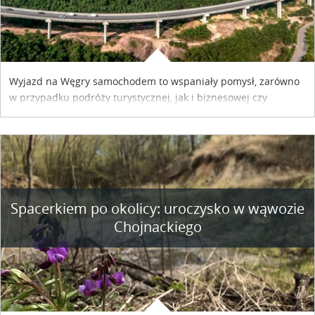
Wyjazd na Węgry samochodem to wspaniały pomysł, zarówno
w przypadku podróży turystycznej, jak i biznesowej czy
służbowej. Pamiętać tylko trzeba o wykupieniu winiety, co
można szybko i sprawnie zrobić online. Materiał powstał dzięki
współpracy reklamowej z Hungary Vignette.
Spacerkiem po okolicy: uroczysko w wąwozie
Chojnackiego