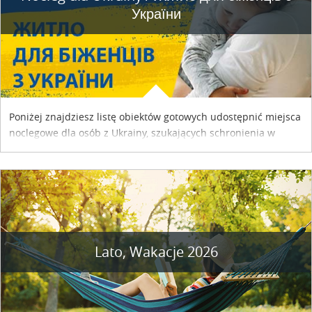
України
Poniżej znajdziesz listę obiektów gotowych udostępnić miejsca
noclegowe dla osób z Ukrainy, szukających schronienia w
naszym kraju. Skontaktuj się z właścicielem obiektu i uzgodnij
szczegóły....
Lato, Wakacje 2026