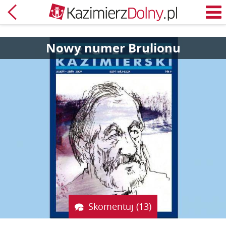
Powrót
M
Nowy numer Brulionu
Skomentuj (13)