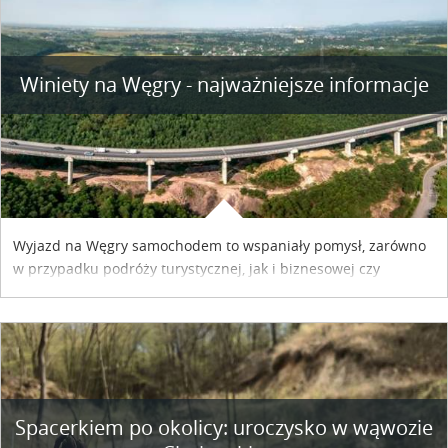
Winiety na Węgry - najważniejsze informacje
Wyjazd na Węgry samochodem to wspaniały pomysł, zarówno
w przypadku podróży turystycznej, jak i biznesowej czy
służbowej. Pamiętać tylko trzeba o wykupieniu winiety, co
można szybko i sprawnie zrobić online. Materiał powstał dzięki
współpracy reklamowej z Hungary Vignette.
Spacerkiem po okolicy: uroczysko w wąwozie