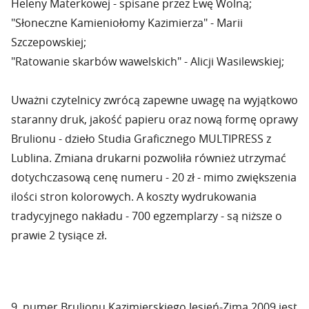
Heleny Materkowej - spisane przez Ewę Wolną;
"Słoneczne Kamieniołomy Kazimierza" - Marii
Szczepowskiej;
"Ratowanie skarbów wawelskich" - Alicji Wasilewskiej;
Uważni czytelnicy zwrócą zapewne uwagę na wyjątkowo
staranny druk, jakość papieru oraz nową formę oprawy
Brulionu - dzieło Studia Graficznego MULTIPRESS z
Lublina. Zmiana drukarni pozwoliła również utrzymać
dotychczasową cenę numeru - 20 zł - mimo zwiększenia
ilości stron kolorowych. A koszty wydrukowania
tradycyjnego nakładu - 700 egzemplarzy - są niższe o
prawie 2 tysiące zł.
9. numer Brulionu Kazimierskiego Jesień-Zima 2009 jest