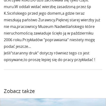
ul.Krzywe Koło.Do dziś zachowała się tylko część
muru.W oddali widać wierzbę zasadzoną przez śp
K.Sicińskiego przed jego domem,a gdzie teraz
mieszkają państwo Żurawscy.Pięknej starej wierzby już
nie ma,pracownicy Muzeum Nadwiślańskiego które
nieruchomością zawiaduje ścięło ją w październiku
2006 roku.Przykładów "poprawiania" niestety mogę
podać jeszcze...
Jeśli"staranny druk" dotyczy również tego co jest
opisywane,to proszę lepiej się do pracy przykładać !
Zobacz także