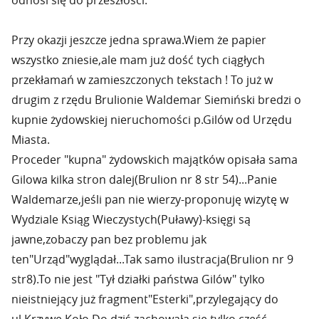
odnosi się do przeszłości.
Przy okazji jeszcze jedna sprawa.Wiem że papier
wszystko zniesie,ale mam już dość tych ciągłych
przekłamań w zamieszczonych tekstach ! To już w
drugim z rzędu Brulionie Waldemar Siemiński bredzi o
kupnie żydowskiej nieruchomości p.Gilów od Urzędu
Miasta.
Proceder "kupna" żydowskich majątków opisała sama
Gilowa kilka stron dalej(Brulion nr 8 str 54)...Panie
Waldemarze,jeśli pan nie wierzy-proponuję wizytę w
Wydziale Ksiąg Wieczystych(Puławy)-księgi są
jawne,zobaczy pan bez problemu jak
ten"Urząd"wyglądał...Tak samo ilustracja(Brulion nr 9
str8).To nie jest "Tył działki państwa Gilów" tylko
nieistniejący już fragment"Esterki",przylegający do