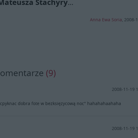
 Mateusza Stachyry
...
Anna Ewa Soria
,
2008-1
komentarze
(9)
2008-11-19 
 cpyknac dobra fote w bezksięzycową noc" hahahahaahaha
2008-11-19 