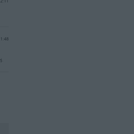
22:11
21:48
j.