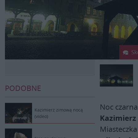
Sk
PODOBNE
Noc czarna
Kazimierz zimową nocą
Kazimierz
(video)
Miasteczka