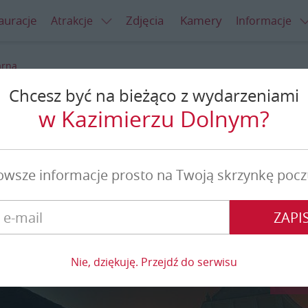
auracje
Zdjęcia
Kamery
Atrakcje
Informacje
arna
Chcesz być na bieżąco z wydarzeniami
 czarna
w Kazimierzu Dolnym?
owsze informacje prosto na Twoją skrzynkę pocz
ZAPIS
Nie, dziękuję. Przejdź do serwisu