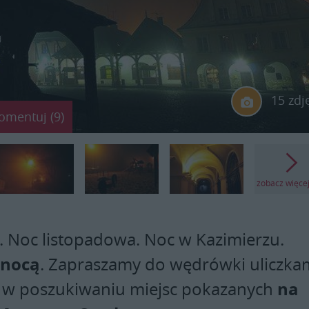
15 zdj
omentuj (9)
zobacz więce
. Noc listopadowa. Noc w Kazimierzu.
 nocą
. Zapraszamy do wędrówki uliczka
na
 w poszukiwaniu miejsc pokazanych