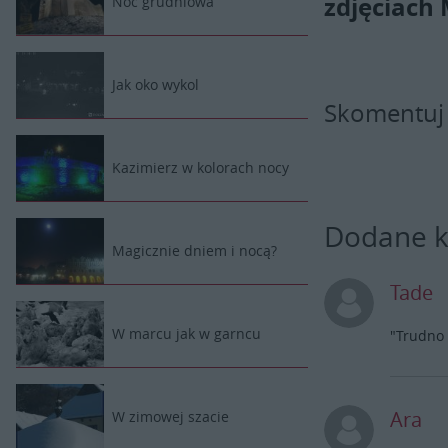
zdjęciach
Noc grudniowa
Jak oko wykol
Skomentuj
Kazimierz w kolorach nocy
Dodane 
Magicznie dniem i nocą?
Tade
W marcu jak w garncu
"Trudno
Ara
W zimowej szacie