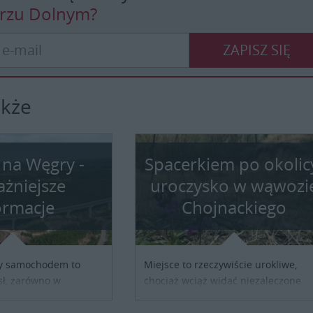
erzu Dolnym?
ZAPISZ SIĘ
akże
 na Węgry -
Spacerkiem po okolic
ażniejsze
uroczysko w wąwozi
ormacje
Chojnackiego
y samochodem to
Miejsce to rzeczywiście urokliwe,
ł, zarówno w
chociaż wciąż widać niezaleczone
y turystycznej, jak i
jeszcze rany: podcięte skarpy lesso
służbowej. Pamiętać
pustka po nielegalnie wyciętych