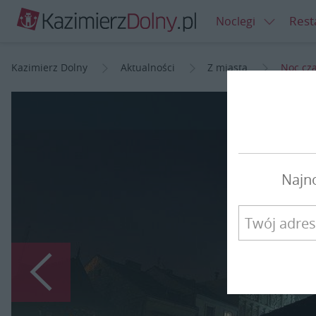
Rest
Noclegi
Kazimierz Dolny
Aktualności
Z miasta
Noc cz
Noc
Najn
Poprzedni