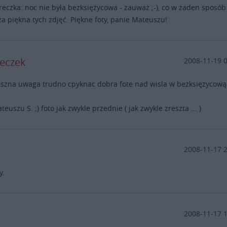
reczka: noc nie była bezksiężycowa - zauważ ;-), co w żaden sposób
a piękna tych zdjęć. Piękne foty, panie Mateuszu!
reczek
2008-11-19 
szna uwaga trudno cpyknac dobra fote nad wisla w bezksięzycową
euszu S. ;) foto jak zwykle przednie ( jak zwykle zreszta ... )
2008-11-17 
y.
2008-11-17 