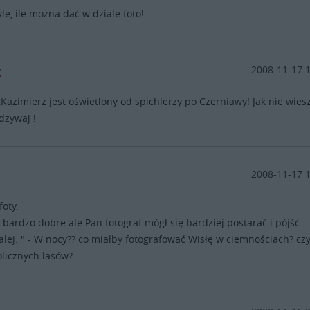
yle, ile można dać w dziale foto!
k
2008-11-17 
Kazimierz jest oświetlony od spichlerzy po Czerniawy! Jak nie wiesz
odzywaj !
2008-11-17 
foty.
a bardzo dobre ale Pan fotograf mógł się bardziej postarać i pójść
alej. " - W nocy?? co miałby fotografować Wisłę w ciemnościach? cz
licznych lasów?