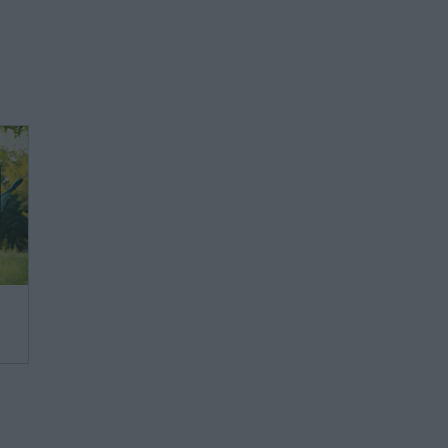
ie
ie