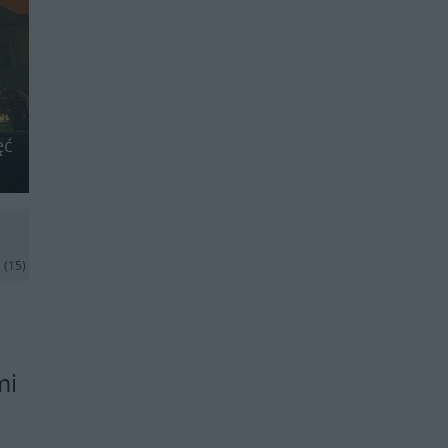
ęć
j
(15)
mi