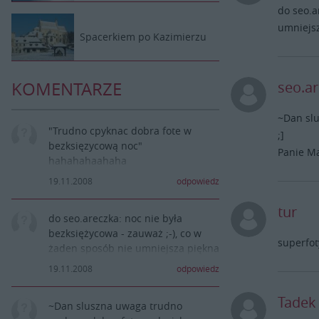
do seo.a
umniejsz
Spacerkiem po Kazimierzu
seo.a
KOMENTARZE
~Dan slu
"Trudno cpyknac dobra fote w
;]
bezksięzycową noc"
Panie Mat
hahahahaahaha
19.11.2008
odpowiedz
tur
do seo.areczka: noc nie była
bezksiężycowa - zauważ ;-), co w
superfot
żaden sposób nie umniejsza piękna
tych zdjęć. Piękne foty, panie
19.11.2008
odpowiedz
Mateuszu!
Tadek
~Dan sluszna uwaga trudno