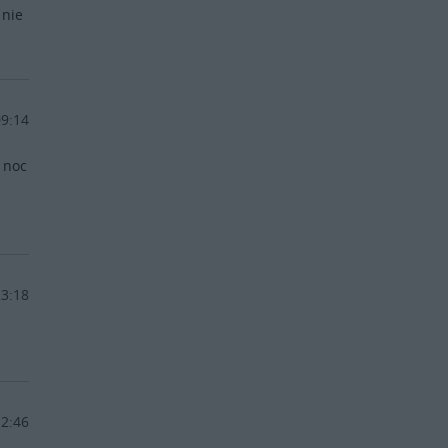
 nie
09:14
 noc
23:18
12:46