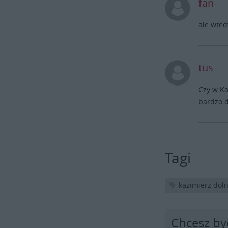
fan
ale wted
tus
Czy w Ka
bardzo d
Tagi
kazimierz doln
Chcesz by