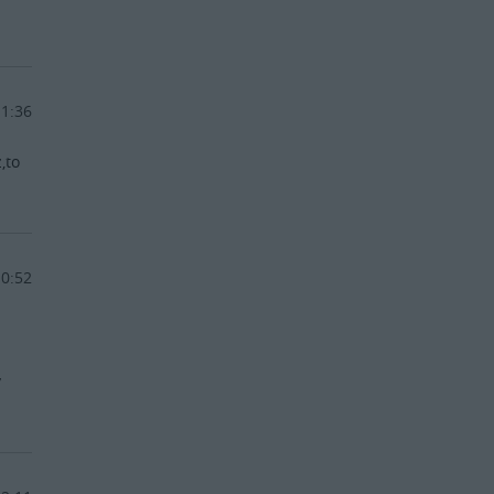
11:36
,to
10:52
y