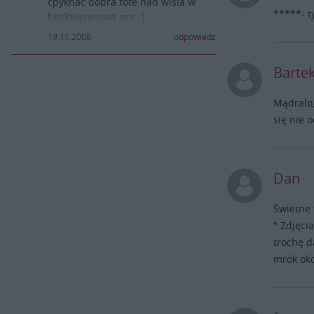
cpyknac dobra fote nad wisla w
*****- t
bezksięzycową noc ;]
Panie Mateuszu S. ;) foto jak zwykle
19.11.2008
odpowiedz
przednie ( jak zwykle zreszta ... )
Barte
Mądralo,
się nie 
Dan
Świetne 
" Zdjęci
trochę d
mrok oko