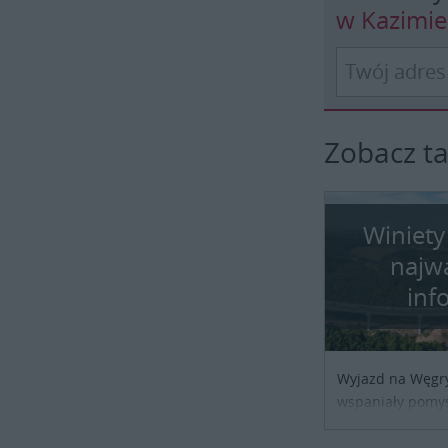
w Kazimi
Zobacz t
Winiety
najw
inf
Wyjazd na Węgr
wspaniały pomys
przypadku podróż
biznesowej czy 