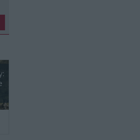
y:
e
we,