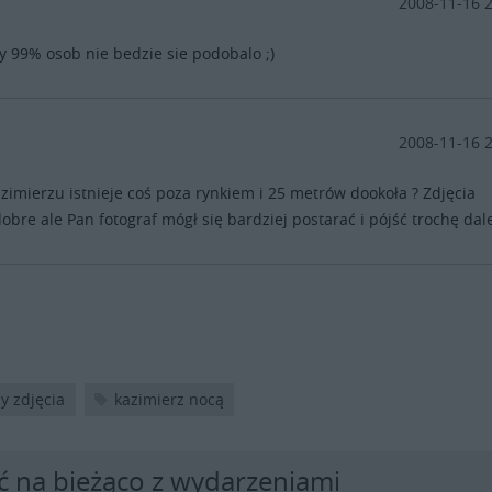
2008-11-16 
y 99% osob nie bedzie sie podobalo ;)
2008-11-16 
zimierzu istnieje coś poza rynkiem i 25 metrów dookoła ? Zdjęcia
obre ale Pan fotograf mógł się bardziej postarać i pójść trochę dale
y zdjęcia
kazimierz nocą
ć na bieżąco z wydarzeniami