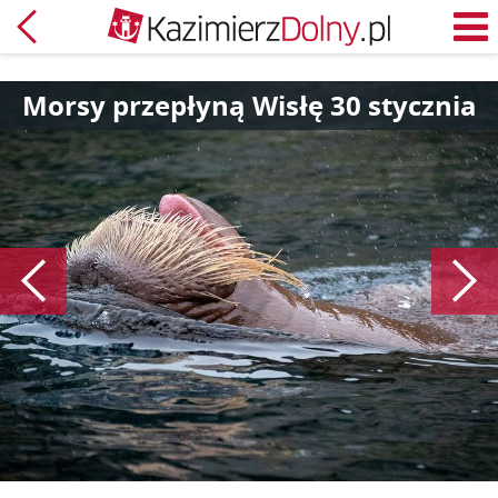
Powrót
M
Morsy przepłyną Wisłę 30 stycznia
Poprzedni