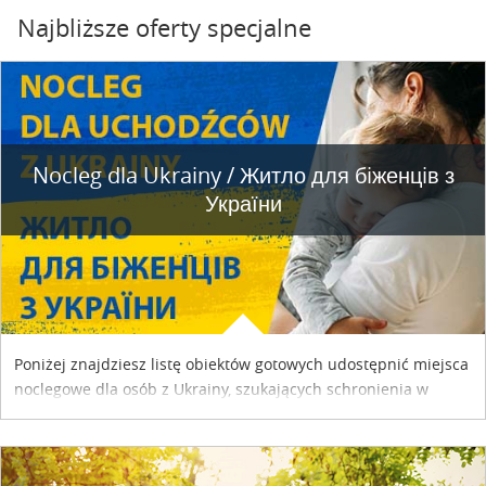
Najbliższe oferty specjalne
Nocleg dla Ukrainy / Житло для бiженцiв з
України
Poniżej znajdziesz listę obiektów gotowych udostępnić miejsca
noclegowe dla osób z Ukrainy, szukających schronienia w
naszym kraju. Skontaktuj się z właścicielem obiektu i uzgodnij
szczegóły....