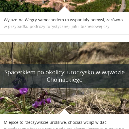
Wyjazd na Węgry samochodem to wspaniały pomysł, zarówno
w przypadku podróży turystycznej, jak i biznesowej czy
służbowej. Pamiętać tylko trzeba o wykupieniu winiety, co
można szybko i sprawnie zrobić online. Materiał powstał dzięki
współpracy reklamowej z Hungary Vignette.
Spacerkiem po okolicy: uroczysko w wąwozie
Chojnackiego
Miejsce to rzeczywiście urokliwe, chociaż wciąż widać
niezaleczone jeszcze rany: podcięte skarpy lessowe, pustka po