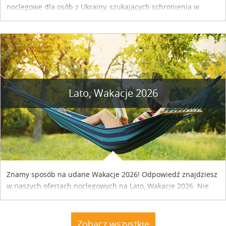
noclegowe dla osób z Ukrainy, szukających schronienia w
naszym kraju. Skontaktuj się z właścicielem obiektu i uzgodnij
szczegóły....
Lato, Wakacje 2026
Znamy sposób na udane Wakacje 2026! Odpowiedź znajdziesz
w naszych ofertach noclegowych na Lato, Wakacje 2026. Nie
zwlekaj atrakcyjne noclegi czekają...
Zobacz wszystkie