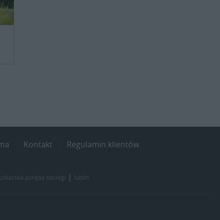
ama
Kontakt
Regulamin klientów
|
szklarska poręba noclegi
lublin