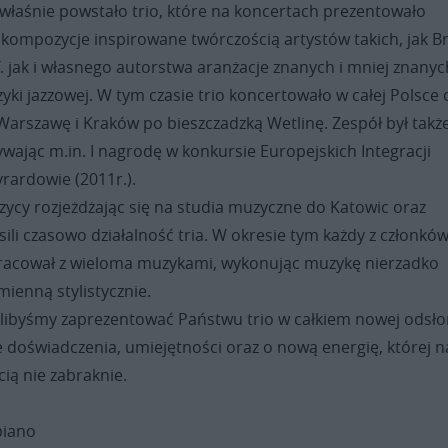
 właśnie powstało trio, które na koncertach prezentowało
kompozycje inspirowane twórczością artystów takich, jak B
T. jak i własnego autorstwa aranżacje znanych i mniej znanyc
i jazzowej. W tym czasie trio koncertowało w całej Polsce 
Warszawę i Kraków po bieszczadzką Wetlinę. Zespół był takż
ając m.in. I nagrodę w konkursie Europejskich Integracji
rardowie (2011r.).
ycy rozjeżdżając się na studia muzyczne do Katowic oraz
ili czasowo działalność tria. W okresie tym każdy z członkó
racował z wieloma muzykami, wykonując muzykę nierzadko
ienną stylistycznie.
elibyśmy zaprezentować Państwu trio w całkiem nowej odsło
 doświadczenia, umiejętności oraz o nową energię, której n
ią nie zabraknie.
piano