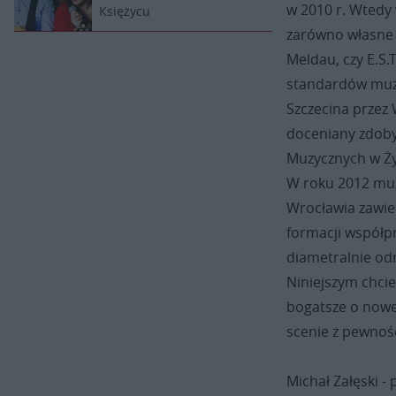
w 2010 r. Wtedy
Księżycu
zarówno własne 
Meldau, czy E.S.
standardów muzyk
Szczecina przez 
doceniany zdobyw
Muzycznych w Ży
W roku 2012 muz
Wrocławia zawies
formacji współp
diametralnie odm
Niniejszym chci
bogatsze o nowe
scenie z pewnośc
Michał Załęski - 