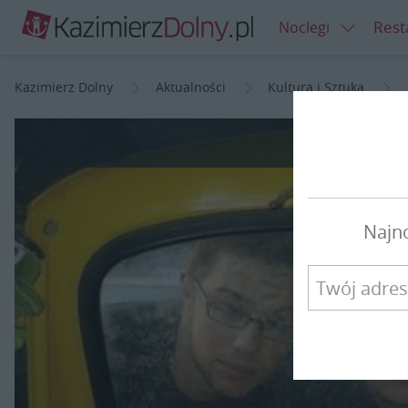
Rest
Noclegi
Kazimierz Dolny
Aktualności
Kultura i Sztuka
Księż
Najn