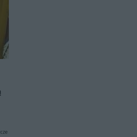
ą
zcze