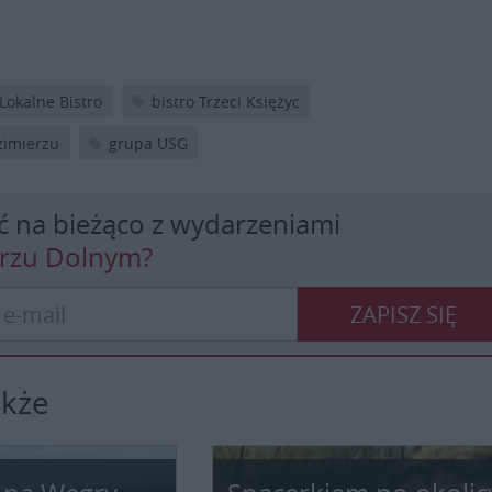
 Lokalne Bistro
bistro Trzeci Księżyc
zimierzu
grupa USG
ć na bieżąco z wydarzeniami
erzu Dolnym?
ZAPISZ SIĘ
akże