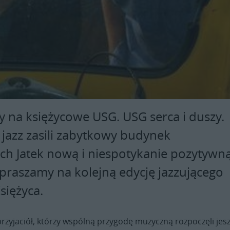
 na księżycowe USG. USG serca i duszy.
 jazz zasili zabytkowy budynek
ich Jatek nową i niespotykanie pozytywn
apraszamy na kolejną edycję jazzującego
Księżyca.
przyjaciół, którzy wspólną przygodę muzyczną rozpoczęli jes