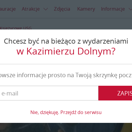
auracje
Zdjęcia
Kamery
Atrakcje
Informacje
Księżycowe USG
Chcesz być na bieżąco z wydarzeniami
ycowe USG
w Kazimierzu Dolnym?
owsze informacje prosto na Twoją skrzynkę pocz
ZAPIS
Nie, dziękuję. Przejdź do serwisu