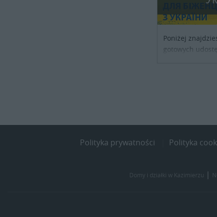
Poniżej znajdzie
gotowych udostę
noclegowe dla os
szukających sch
kraju. Skontaktu
obiektu i uzgodni
Polityka prywatności
Polityka cook
|
Domy i działki w Kazimierzu
N