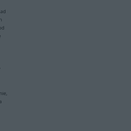
rad
h
od
e
w
nie,
a