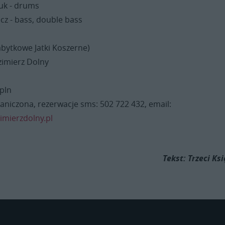
uk - drums
cz - bass, double bass
zabytkowe Jatki Koszerne)
zimierz Dolny
 pln
raniczona, rezerwacje sms: 502 722 432, email:
mierzdolny.pl
Tekst: Trzeci Ksi