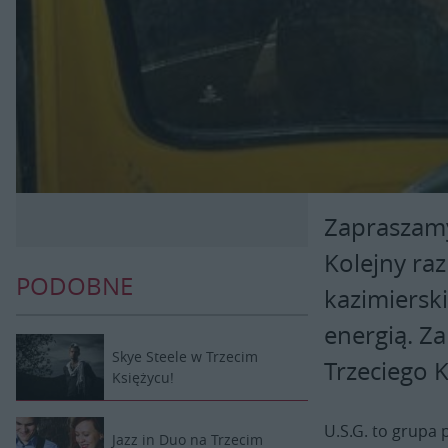
Zapraszamy
Kolejny raz
PODOBNE
kazimiersk
energią. Z
Skye Steele w Trzecim
Trzeciego 
Księżycu!
U.S.G. to grupa 
Jazz in Duo na Trzecim