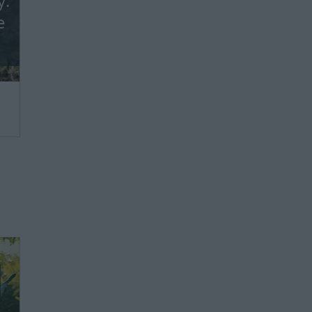
y:
e
we,
ie
ie