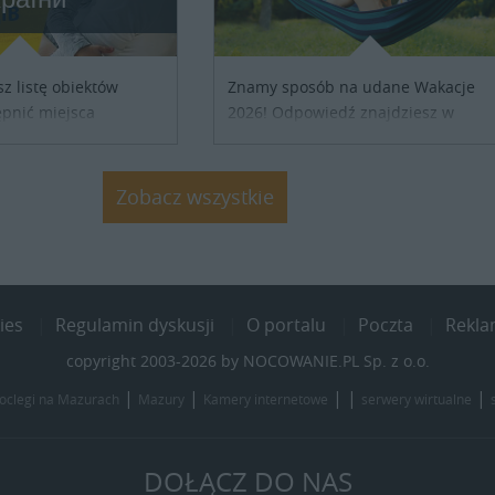
sz listę obiektów
Znamy sposób na udane Wakacje
pnić miejsca
2026! Odpowiedź znajdziesz w
ób z Ukrainy,
naszych ofertach noclegowych na
ronienia w naszym
Lato, Wakacje 2026. Nie zwlekaj
j się z właścicielem
atrakcyjne noclegi czekają...
Zobacz wszystkie
j szczegóły....
ies
Regulamin dyskusji
O portalu
Poczta
Rekl
copyright 2003-2026 by NOCOWANIE.PL Sp. z o.o.
|
|
| |
|
oclegi na Mazurach
Mazury
Kamery internetowe
serwery wirtualne
DOŁĄCZ DO NAS