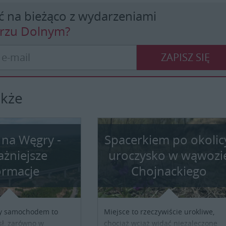
ć na bieżąco z wydarzeniami
erzu Dolnym?
ZAPISZ SIĘ
akże
 na Węgry -
Spacerkiem po okolic
ażniejsze
uroczysko w wąwozi
ormacje
Chojnackiego
y samochodem to
Miejsce to rzeczywiście urokliwe,
ł, zarówno w
chociaż wciąż widać niezaleczone