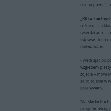
trzeba poznać, b
„Kilka zbożnych
różne ujęcia kło
twierdzi autor fo
odpowiednim mie
niewidoczne.
- Wędrując po p
względem plasty
zdjęcia – mówi M
są to zdjęcia w 
przebywam.
Dla Marka Kucha
przyjemnością, p