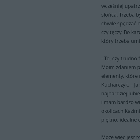
wcześniej upatrz
słońca. Trzeba 
chwilę spędzać 
czy tęczy. Bo ka
który trzeba um
- To, czy trudno 
Moim zdaniem po
elementy, które
Kucharczyk. – J
najbardziej lubi
i mam bardzo wiel
okolicach Kazimi
piękno, idealne 
Może więc jest 