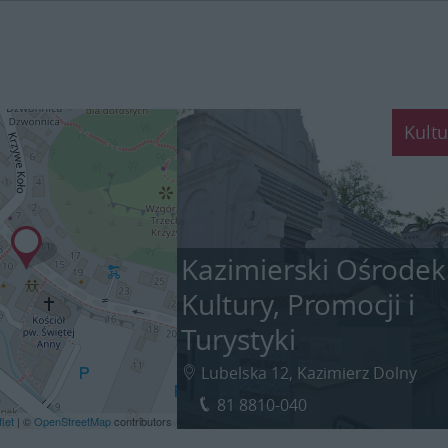
Kultu
Kazimierski Ośrodek
Kultury, Promocji i
Turystyki
Lubelska 12, Kazimierz Dolny
81 8810-040
let
| ©
OpenStreetMap
contributors