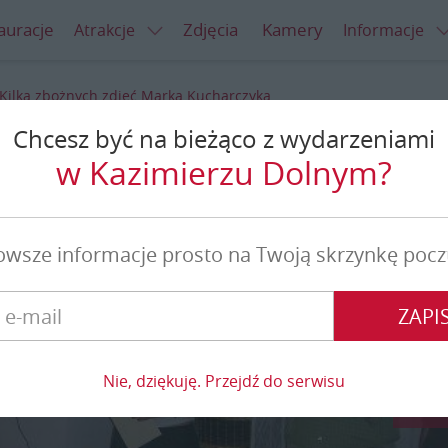
auracje
Zdjęcia
Kamery
Atrakcje
Informacje
Kilka zbożnych zdjęć Marka Kucharczyka
Chcesz być na bieżąco z wydarzeniami
jęć Marka Kucharczyka
w Kazimierzu Dolnym?
owsze informacje prosto na Twoją skrzynkę pocz
ZAPIS
Nie, dziękuję. Przejdź do serwisu