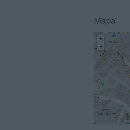
Mapa
+
-
Leaf