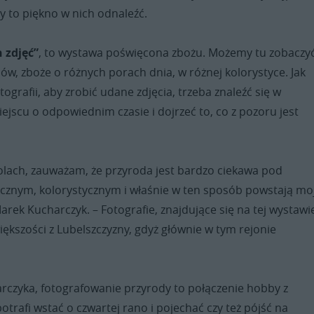
y to piękno w nich odnaleźć.
 zdjęć”
, to wystawa poświęcona zbożu. Możemy tu zobaczy
sów, zboże o różnych porach dnia, w różnej kolorystyce. Jak
tografii, aby zrobić udane zdjęcia, trzeba znaleźć się w
jscu o odpowiednim czasie i dojrzeć to, co z pozoru jest
olach, zauważam, że przyroda jest bardzo ciekawa pod
cznym, kolorystycznym i właśnie w ten sposób powstają mo
arek Kucharczyk. – Fotografie, znajdujące się na tej wystawi
większości z Lubelszczyzny, gdyż głównie w tym rejonie
rczyka, fotografowanie przyrody to połączenie hobby z
otrafi wstać o czwartej rano i pojechać czy też pójść na