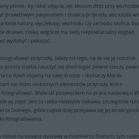
ony plener, by robić zdjęcia, np. kłosom zbóż przy wschodzi
być prawdziwym pasjonatem i znawcą przyrody, aby każdą w
na łonie natury, wyczekując wschodu czy zachodu słońca, bu
żde drzewo, rzeka, wzgórze ma swój niepowtarzalny wygląd,
ieć wydobyć i pokazać.
fotografować przyrodę, zależy od tego, na ile się ją rozumie.
 prostu trzeba nauczyć się dostrzegać pewne rzeczy, pewne
 na co dzień mijamy na swej drodze – tłumaczy Marek
a sam nie mam ulubionych elementów przyrody, które
ę fotografować. Wiele lat poświęciłem na pracę naukową o W
e jej zdjęć. Jest to rzeka niezwykle ciekawa, szczególnie tuta
erza Dolnego, gdzie najbardziej przejawia się jej atrakcyjność
do fotografowania.
to temat na kolejną wystawę w Kazimierzu Dolnym, tym raze