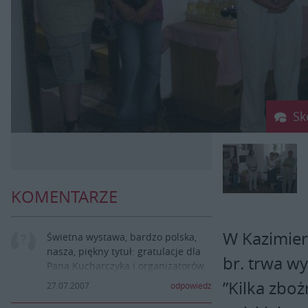
Sk
KOMENTARZE
W Kazimier
Świetna wystawa, bardzo polska,
nasza, piękny tytuł: gratulacje dla
br. trwa w
Pana Kucharczyka i organizatorów.
”Kilka zboż
27.07.2007
odpowiedz