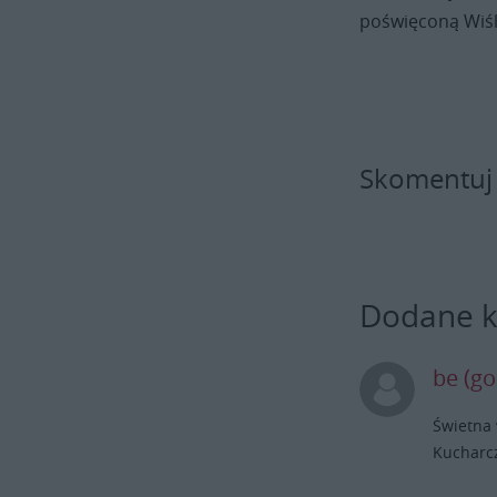
poświęconą Wiś
Skomentuj
Dodane 
be (go
Świetna 
Kucharcz