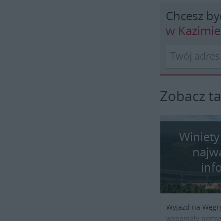
Chcesz by
w Kazimi
Zobacz t
Winiety
najw
inf
Wyjazd na Węgr
wspaniały pomys