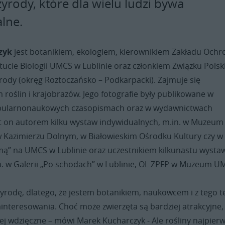
zyrody, które dla wielu ludzi bywa
lne.
zyk
jest botanikiem, ekologiem, kierownikiem Zakładu Ochr
tucie Biologii UMCS w Lublinie oraz członkiem Związku Polsk
rody (okręg Roztoczańsko – Podkarpacki). Zajmuje się
roślin i krajobrazów. Jego fotografie były publikowane w
pularnonaukowych czasopismach oraz w wydawnictwach
st on autorem kilku wystaw indywidualnych, m.in. w Muzeum
 Kazimierzu Dolnym, w Białowieskim Ośrodku Kultury czy w
lmą” na UMCS w Lublinie oraz uczestnikiem kilkunastu wysta
n. w Galerii „Po schodach” w Lublinie, OL ZPFP w Muzeum U
zyrodę, dlatego, że jestem botanikiem, naukowcem i z tego t
interesowania. Choć może zwierzęta są bardziej atrakcyjne,
iej wdzięczne – mówi Marek Kucharczyk - Ale rośliny najpier