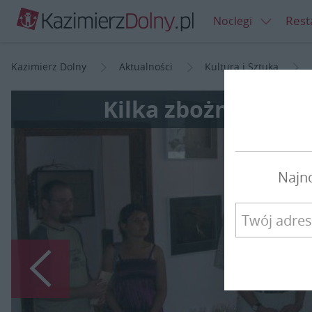
Rest
Noclegi
Kazimierz Dolny
Aktualności
Kultura i Sztuka
Kilka zbożnych zd
Najn
Poprzedni