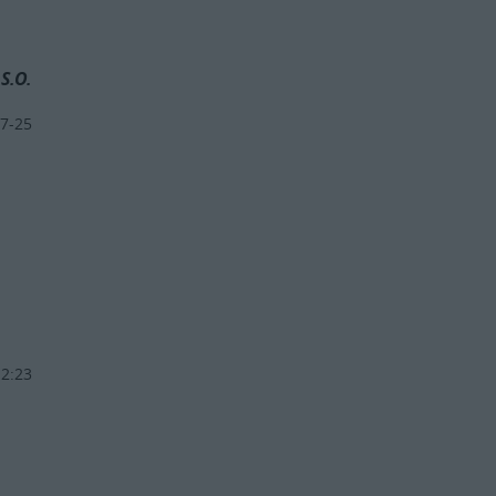
.S.O.
7-25
12:23