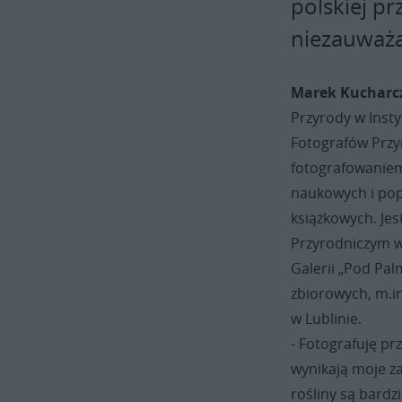
polskiej pr
niezauważa
Marek Kucharc
Przyrody w Insty
Fotografów Przy
fotografowaniem 
naukowych i po
książkowych. Je
Przyrodniczym w
Galerii „Pod Pa
zbiorowych, m.i
w Lublinie.
- Fotografuję pr
wynikają moje za
rośliny są bardz