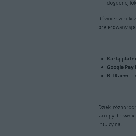
dogodnej loka
Równie szeroki 
preferowany sp
Kartą płatn
Google Pay 
BLIK-iem
– b
Dzięki różnorod
zakupy do swoich 
intuicyjna.