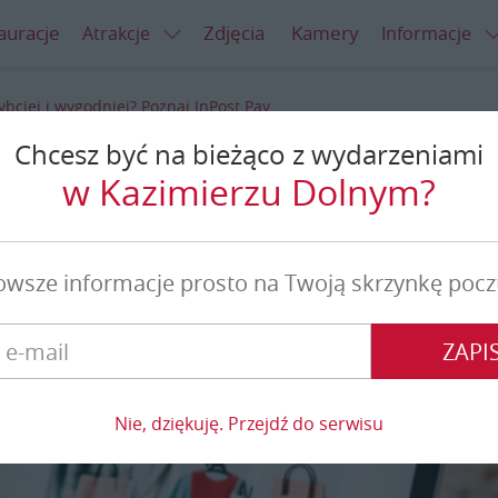
auracje
Zdjęcia
Kamery
Atrakcje
Informacje
ybciej i wygodniej? Poznaj InPost Pay
Chcesz być na bieżąco z wydarzeniami
ej i wygodniej? Poznaj InPos
w Kazimierzu Dolnym?
Pay
owsze informacje prosto na Twoją skrzynkę pocz
ZAPIS
Nie, dziękuję. Przejdź do serwisu