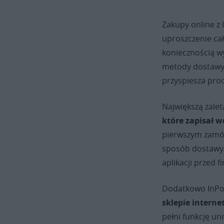
Zakupy online z 
uproszczenie cał
koniecznością w
metody dostawy i
przyspiesza pro
Największą zaletą
które zapisał w
pierwszym zamów
sposób dostawy. 
aplikacji przed 
Dodatkowo InPos
sklepie intern
pełni funkcję u