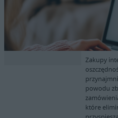
Zakupy int
oszczędnoś
przynajmni
powodu zby
zamówienia
które elimi
przyspiesza