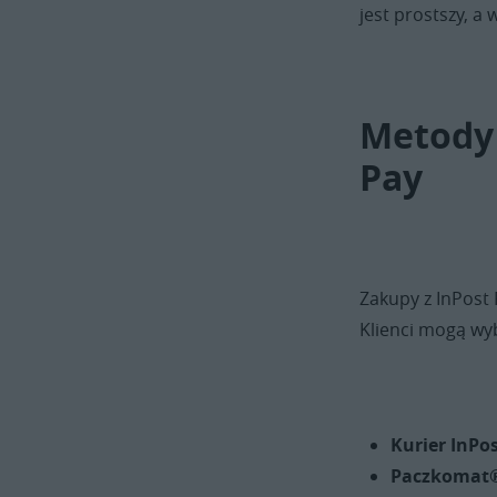
jest prostszy, a
Metody 
Pay
Zakupy z InPost 
Klienci mogą wy
Kurier InPo
Paczkomat®