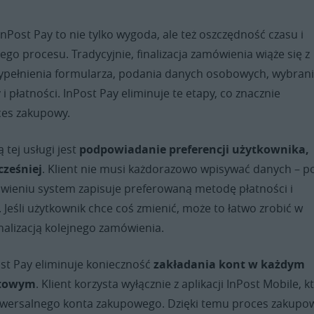
InPost Pay to nie tylko wygoda, ale też oszczędność czasu i
ego procesu. Tradycyjnie, finalizacja zamówienia wiąże się z
ypełnienia formularza, podania danych osobowych, wybran
 płatności. InPost Pay eliminuje te etapy, co znacznie
ces zakupowy.
 tej usługi jest
podpowiadanie preferencji użytkownika,
cześniej
. Klient nie musi każdorazowo wpisywać danych – p
ieniu system zapisuje preferowaną metodę płatności i
Jeśli użytkownik chce coś zmienić, może to łatwo zrobić w
finalizacją kolejnego zamówienia.
t Pay eliminuje konieczność
zakładania kont w każdym
etowym
. Klient korzysta wyłącznie z aplikacji InPost Mobile, k
niwersalnego konta zakupowego. Dzięki temu proces zakupo