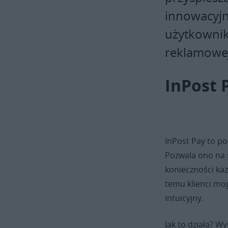
innowacyjna
użytkownik
reklamowej
InPost P
InPost Pay to p
Pozwala ono na 
konieczności ka
temu klienci mo
intuicyjny.
Jak to działa? W