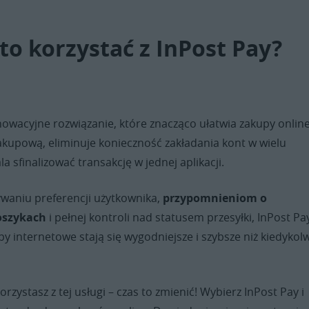
to korzystać z InPost Pay?
nowacyjne rozwiązanie, które znacząco ułatwia zakupy online
akupową, eliminuje konieczność zakładania kont w wielu
a sfinalizować transakcję w jednej aplikacji.
ywaniu preferencji użytkownika,
przypomnieniom o
oszykach
i pełnej kontroli nad statusem przesyłki, InPost Pa
py internetowe stają się wygodniejsze i szybsze niż kiedykol
 korzystasz z tej usługi – czas to zmienić! Wybierz InPost Pay i