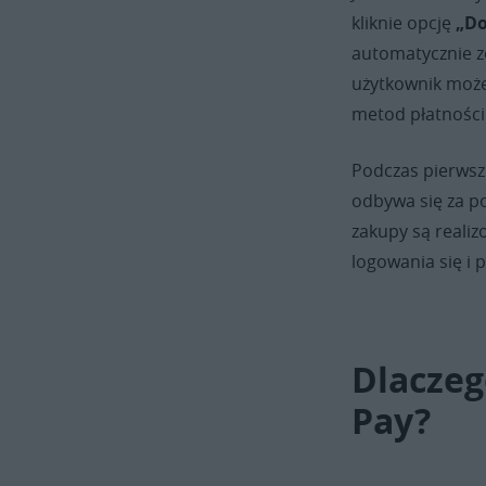
kliknie opcję
„Do
automatycznie zo
użytkownik może 
metod płatności
Podczas pierwsze
odbywa się za p
zakupy są reali
logowania się i
Dlaczeg
Pay?