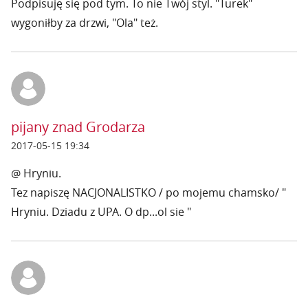
Podpisuję się pod tym. To nie Twój styl. "Turek"
wygoniłby za drzwi, "Ola" też.
pijany znad Grodarza
2017-05-15 19:34
@ Hryniu.
Tez napiszę NACJONALISTKO / po mojemu chamsko/ "
Hryniu. Dziadu z UPA. O dp...ol sie "