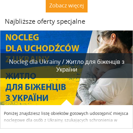
dacze. Nie stoją. A natura powoli dochodzi do siebie.
Zobacz więcej
Najbliższe oferty specjalne
Nocleg dla Ukrainy / Житло для бiженцiв з
України
Poniżej znajdziesz listę obiektów gotowych udostępnić miejsca
noclegowe dla osób z Ukrainy, szukających schronienia w
naszym kraju. Skontaktuj się z właścicielem obiektu i uzgodnij