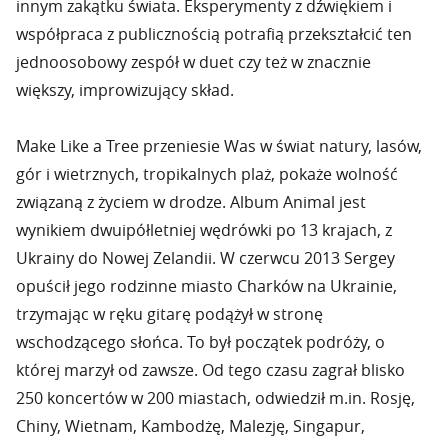
innym zakątku świata. Eksperymenty z dźwiękiem i
współpraca z publicznością potrafią przekształcić ten
jednoosobowy zespół w duet czy też w znacznie
większy, improwizujący skład.
Make Like a Tree przeniesie Was w świat natury, lasów,
gór i wietrznych, tropikalnych plaż, pokaże wolność
związaną z życiem w drodze. Album Animal jest
wynikiem dwuipółletniej wędrówki po 13 krajach, z
Ukrainy do Nowej Zelandii. W czerwcu 2013 Sergey
opuścił jego rodzinne miasto Charków na Ukrainie,
trzymając w ręku gitarę podążył w stronę
wschodzącego słońca. To był początek podróży, o
której marzył od zawsze. Od tego czasu zagrał blisko
250 koncertów w 200 miastach, odwiedził m.in. Rosję,
Chiny, Wietnam, Kambodżę, Malezję, Singapur,