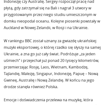
Indonezję czy Australię. Sergey rozpoczął pracę nad
płytą, gdy zatrzymał się na Bali i nagrał 3 utwory w
przygotowanym przez niego studiu umieszczonym w
domku nieopodal oceanu. Kolejne piosenki powstały w
Auckland w Nowej Zelandii, w Rosji i na Ukrainie.
W rankingu BBC został uznany za gwiazdę ukraińskiej
muzyki eksportowej, o której rzadko się słyszy na samej
Ukrainie, a zna go już cały świat. Podróżuje „za jeden
uśmiech” i przejechał już ponad 20 tysięcy kilometrów,
przemierzając Rosję, Laos, Wietnam, Kambodżę,
Tajlandię, Malezję, Singapur, Indonezję, Papuę – Nową
Gwineę, Australię i Nową Zelandię. W końcu na jego
drodze stanęła również Polska.
Emocje i doświadczenia przelewa na muzykę, która