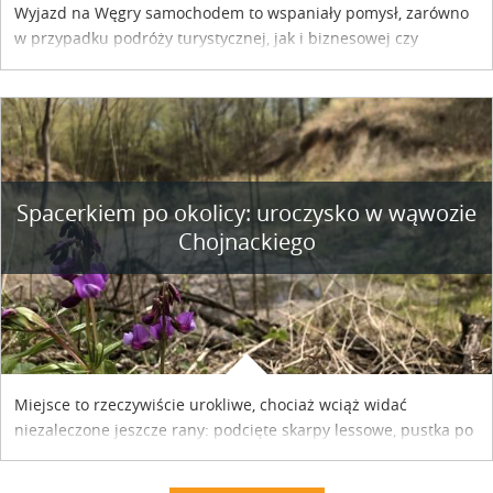
Wyjazd na Węgry samochodem to wspaniały pomysł, zarówno
w przypadku podróży turystycznej, jak i biznesowej czy
służbowej. Pamiętać tylko trzeba o wykupieniu winiety, co
można szybko i sprawnie zrobić online. Materiał powstał dzięki
współpracy reklamowej z Hungary Vignette.
Spacerkiem po okolicy: uroczysko w wąwozie
Chojnackiego
Miejsce to rzeczywiście urokliwe, chociaż wciąż widać
niezaleczone jeszcze rany: podcięte skarpy lessowe, pustka po
nielegalnie wyciętych drzewach, bajorko po dawnym stawie
rybnym. Miały tu stać trzy nielegalnie postawione drewniane