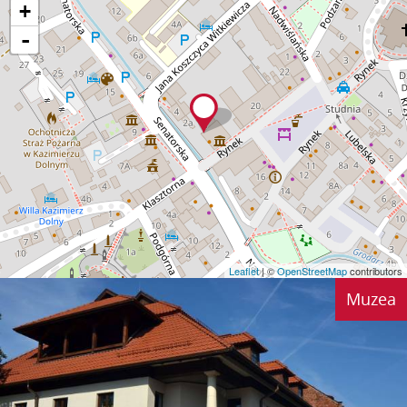
+
-
Leaflet
| ©
OpenStreetMap
contributors
Muzea