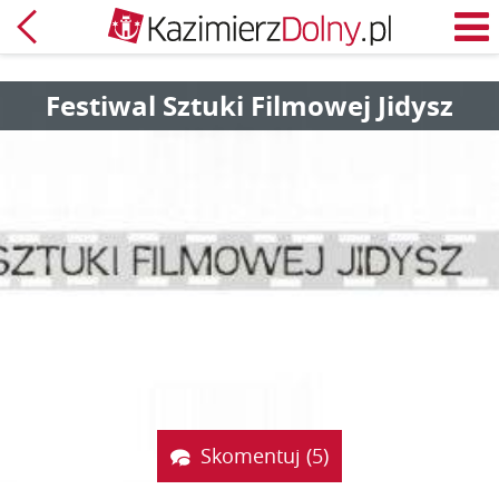
Powrót
M
Festiwal Sztuki Filmowej Jidysz
Skomentuj (5)