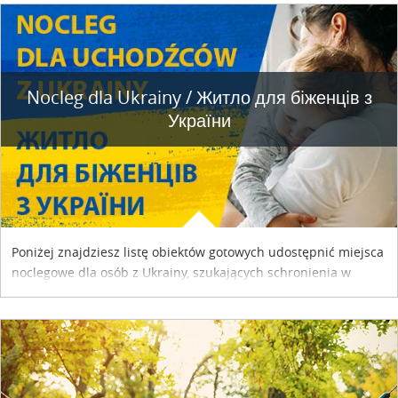
Nocleg dla Ukrainy / Житло для бiженцiв з
України
Poniżej znajdziesz listę obiektów gotowych udostępnić miejsca
noclegowe dla osób z Ukrainy, szukających schronienia w
naszym kraju. Skontaktuj się z właścicielem obiektu i uzgodnij
szczegóły....