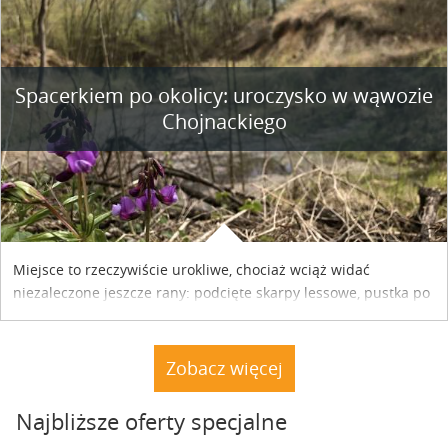
współpracy reklamowej z Hungary Vignette.
Spacerkiem po okolicy: uroczysko w wąwozie
Chojnackiego
Miejsce to rzeczywiście urokliwe, chociaż wciąż widać
niezaleczone jeszcze rany: podcięte skarpy lessowe, pustka po
nielegalnie wyciętych drzewach, bajorko po dawnym stawie
rybnym. Miały tu stać trzy nielegalnie postawione drewniane
dacze. Nie stoją. A natura powoli dochodzi do siebie.
Zobacz więcej
Najbliższe oferty specjalne