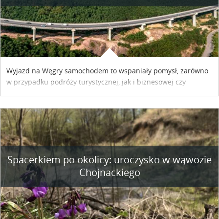
Wyjazd na Węgry samochodem to wspaniały pomysł, zarówno
w przypadku podróży turystycznej, jak i biznesowej czy
służbowej. Pamiętać tylko trzeba o wykupieniu winiety, co
można szybko i sprawnie zrobić online. Materiał powstał dzięki
współpracy reklamowej z Hungary Vignette.
Spacerkiem po okolicy: uroczysko w wąwozie
Chojnackiego