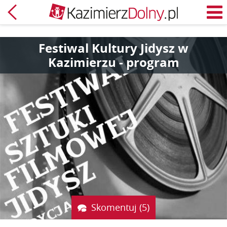
Powrót
M
Festiwal Kultury Jidysz w
Kazimierzu - program
Skomentuj (5)