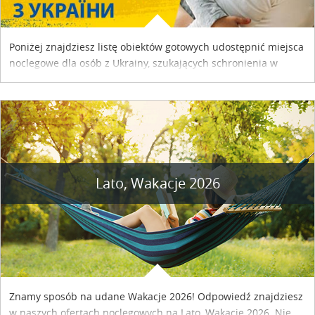
Poniżej znajdziesz listę obiektów gotowych udostępnić miejsca
noclegowe dla osób z Ukrainy, szukających schronienia w
naszym kraju. Skontaktuj się z właścicielem obiektu i uzgodnij
szczegóły....
Lato, Wakacje 2026
Znamy sposób na udane Wakacje 2026! Odpowiedź znajdziesz
w naszych ofertach noclegowych na Lato, Wakacje 2026. Nie