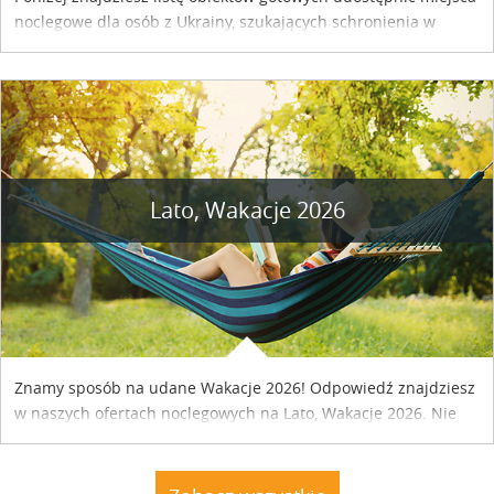
noclegowe dla osób z Ukrainy, szukających schronienia w
naszym kraju. Skontaktuj się z właścicielem obiektu i uzgodnij
szczegóły....
Lato, Wakacje 2026
Znamy sposób na udane Wakacje 2026! Odpowiedź znajdziesz
w naszych ofertach noclegowych na Lato, Wakacje 2026. Nie
zwlekaj atrakcyjne noclegi czekają...