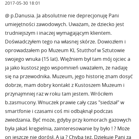
2017-05-30 18:01
@ p.Danusia. Ja absolutnie nie deprecjonuję Pani
umiejętności zawodowych. Uważam, że dziecko jest
trudniejszym i inaczej wymagającym klientem.
Doświadczyłem tego na własnej skórze. Dowiozłem i
oprowadzałem po Muzeum KL Stutthof w Sztutowie
swojego wnuka (15 lat). Więźniem był tam mój ojciec a
ja jako kustosz jego wspomnień uważałem, że nadaję
się na przewodnika. Muzeum, jego historię znam dosyć
dobrze, mam dobry kontakt z Kustoszem Muzeum i
przynajmniej raz w roku tam jestem. Wróciłem
b.zasmucony. Wnuczek prawie cały czas "siedział" w
smartfonie i czasami coś mi odbąknął podczas
zwiedzania. Być może, gdyby przy komorach gazowych
była jakaś kręgielnia, zainteresowanie by było ! ? Może
on jeszcze nie dorósł. A ja ? Chyba też. Dziękuję Pani za