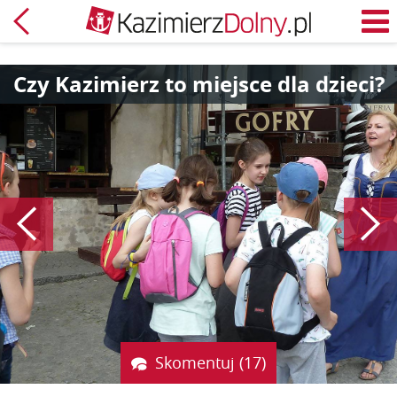
Powrót
M
Czy Kazimierz to miejsce dla dzieci?
Poprzedni
Skomentuj (17)