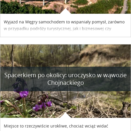
Wyjazd na Węgry samochodem to wspaniały pomysł, zarówno
w przypadku podróży turystycznej, jak i biznesowej czy
służbowej. Pamiętać tylko trzeba o wykupieniu winiety, co
można szybko i sprawnie zrobić online. Materiał powstał dzięki
współpracy reklamowej z Hungary Vignette.
Spacerkiem po okolicy: uroczysko w wąwozie
Chojnackiego
Miejsce to rzeczywiście urokliwe, chociaż wciąż widać