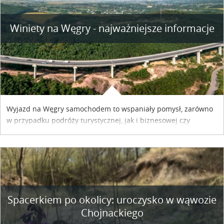
Winiety na Węgry - najważniejsze informacje
Wyjazd na Węgry samochodem to wspaniały pomysł, zarówno
w przypadku podróży turystycznej, jak i biznesowej czy
służbowej. Pamiętać tylko trzeba o wykupieniu winiety, co
można szybko i sprawnie zrobić online. Materiał powstał dzięki
współpracy reklamowej z Hungary Vignette.
Spacerkiem po okolicy: uroczysko w wąwozie
Chojnackiego