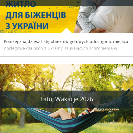
Poniżej znajdziesz listę obiektów gotowych udostępnić miejsca
noclegowe dla osób z Ukrainy, szukających schronienia w
naszym kraju. Skontaktuj się z właścicielem obiektu i uzgodnij
szczegóły....
Lato, Wakacje 2026