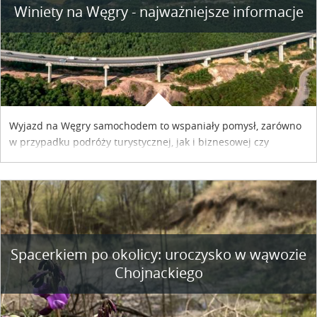
Winiety na Węgry - najważniejsze informacje
Wyjazd na Węgry samochodem to wspaniały pomysł, zarówno
w przypadku podróży turystycznej, jak i biznesowej czy
służbowej. Pamiętać tylko trzeba o wykupieniu winiety, co
można szybko i sprawnie zrobić online. Materiał powstał dzięki
współpracy reklamowej z Hungary Vignette.
Spacerkiem po okolicy: uroczysko w wąwozie
Chojnackiego