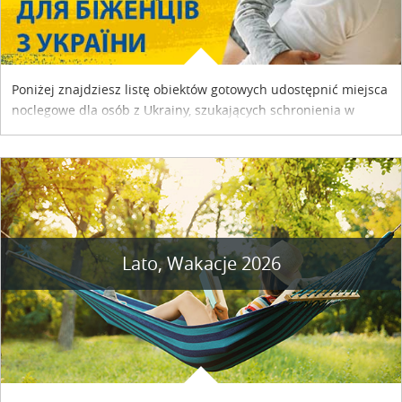
Poniżej znajdziesz listę obiektów gotowych udostępnić miejsca
noclegowe dla osób z Ukrainy, szukających schronienia w
naszym kraju. Skontaktuj się z właścicielem obiektu i uzgodnij
szczegóły....
Lato, Wakacje 2026