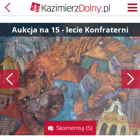
Powrót
M
Aukcja na 15 - lecie Konfraterni
Poprzedni
Skomentuj (5)