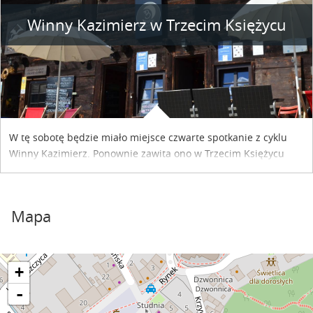
Winny Kazimierz w Trzecim Księżycu
W tę sobotę będzie miało miejsce czwarte spotkanie z cyklu
Winny Kazimierz. Ponownie zawita ono w Trzecim Księżycu
Lokalnym Bistrze. Gościem specjalnym zostanie Cezary
Łazarewicz. Wieczorem, po spotkaniu, odbędzie się koncert
Wery Kidżeski.
Mapa
+
-