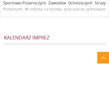
Sportowo-Pożarniczych Zawodów Ochotniczych Straży
Pożarnych. W sobotę na boisku przy porcie jachtowym
10 męskich i 3 kobiece drużyny OSP z całego powiatu
puławskiego zmierzyły się w konkurencjach
sprawnościowych i walczyły o nagrody.
KALENDARZ IMPREZ