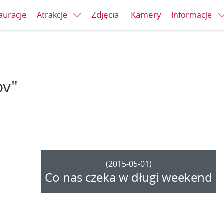
auracje
Zdjęcia
Kamery
Atrakcje
Informacje
ov"
(2015-05-01)
Co nas czeka w długi weekend