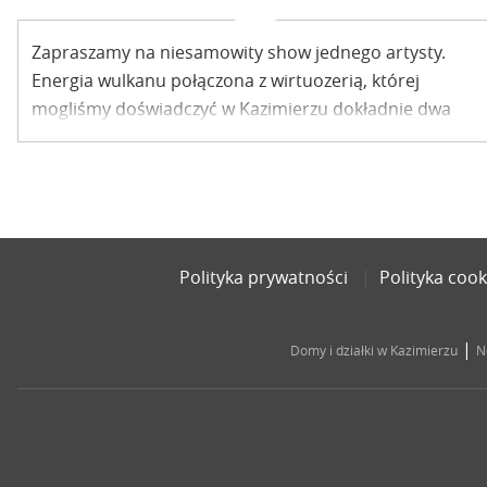
Zapraszamy na niesamowity show jednego artysty.
Energia wulkanu połączona z wirtuozerią, której
mogliśmy doświadczyć w Kazimierzu dokładnie dwa
lata temu. Było to jedyne w swoim rodzaju wydarzenie.
Grający z Lao Che i Kiniorem oraz z wieloma uznanymi
artystami. Jedyny w swoim rodzaju wirtuoz akordeonu
Yegor Zabelov w Trzecim Księżycu!
Polityka prywatności
Polityka cook
|
Domy i działki w Kazimierzu
N