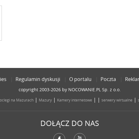
ies
Regulamin dyskusji
O portalu
Poczta
Rekl
copyright 2003-2026 by NOCOWANIE.PL Sp. z o.o.
|
|
| |
|
oclegi na Mazurach
Mazury
Kamery internetowe
serwery wirtualne
DOŁĄCZ DO NAS
Facebook
YouTube