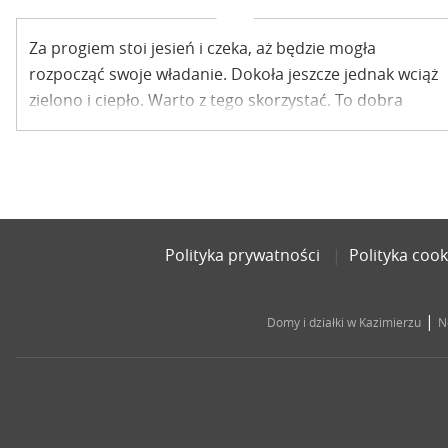
Za progiem stoi jesień i czeka, aż będzie mogła
rozpocząć swoje władanie. Dokoła jeszcze jednak wciąż
zielono i ciepło. Warto z tego skorzystać. To dobra
pora na spacery, także rowerowe. Tym razem
proponujemy wycieczkę niedaleko – do ujścia Bystrej.
Polityka prywatności
Polityka cook
|
Domy i działki w Kazimierzu
N