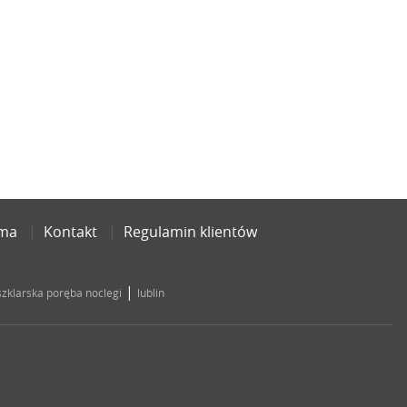
ama
Kontakt
Regulamin klientów
|
szklarska poręba noclegi
lublin