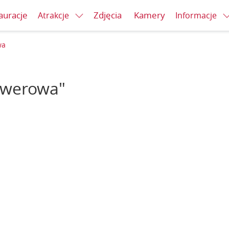
auracje
Zdjęcia
Kamery
Atrakcje
Informacje
wa
rowerowa"