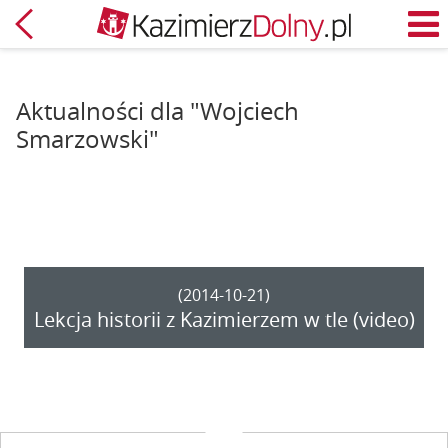
Powrót
M
Aktualności dla "Wojciech
Smarzowski"
(2014-10-21)
Lekcja historii z Kazimierzem w tle (video)