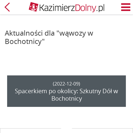
Powrót
M
Aktualności dla "wąwozy w
Bochotnicy"
(2022-12-09)
Spacerkiem po okolicy: Szkutny Dół w
Bochotnicy