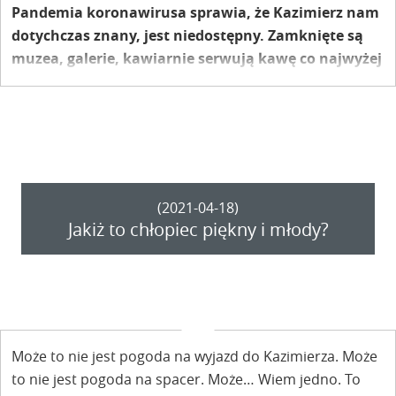
Pandemia koronawirusa sprawia, że Kazimierz nam
dotychczas znany, jest niedostępny. Zamknięte są
muzea, galerie, kawiarnie serwują kawę co najwyżej
na wynos, podobnie działają restauracje. Co w takim
razie robić w Kazimierzu? Zapraszamy, by
spacerkiem poznawać Miasteczko i jego okolice.
Pamiętajmy, że gdy los zamyka nam jedne drzwi,
zwykle otwiera inne. Warto za nie zajrzeć.
(2021-04-18)
Jakiż to chłopiec piękny i młody?
Może to nie jest pogoda na wyjazd do Kazimierza. Może
to nie jest pogoda na spacer. Może… Wiem jedno. To