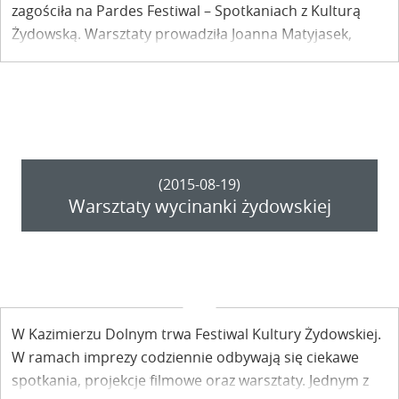
zagościła na Pardes Festiwal – Spotkaniach z Kulturą
Żydowską. Warsztaty prowadziła Joanna Matyjasek,
badacz i twórca wycinanek żydowskich, która
zafascynowana ich pięknem i wyjątkowym charakterem,
swoją przygodę z tą sztuką rozpoczęła pod okiem Moniki
Krajewskiej, znanej artystki żydowskiej, twórczyni
wycinanek żydowskich.
(2015-08-19)
Warsztaty wycinanki żydowskiej
W Kazimierzu Dolnym trwa Festiwal Kultury Żydowskiej.
W ramach imprezy codziennie odbywają się ciekawe
spotkania, projekcje filmowe oraz warsztaty. Jednym z