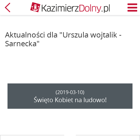
Powrót
M
Aktualności dla "Urszula wojtalik -
Sarnecka"
(2019-03-10)
Święto Kobiet na ludowo!