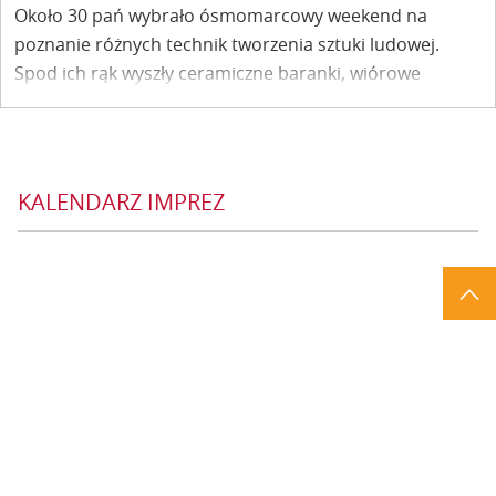
Około 30 pań wybrało ósmomarcowy weekend na
poznanie różnych technik tworzenia sztuki ludowej.
Spod ich rąk wyszły ceramiczne baranki, wiórowe
ptaszki, pisanki i wycinanki. Wszystko barwne i wesołe,
jak wiosna, której wyglądamy coraz tęskniej.
KALENDARZ IMPREZ