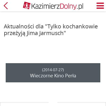
Powrót
M
Aktualności dla "Tylko kochankowie
przeżyją Jima Jarmusch"
(2014-07-27)
Wieczorne Kino Perła