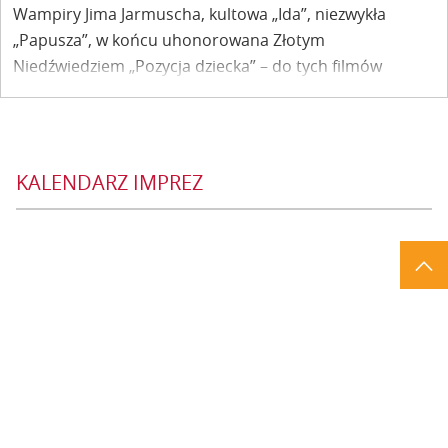
Wampiry Jima Jarmuscha, kultowa „Ida”, niezwykła
„Papusza”, w końcu uhonorowana Złotym
Niedźwiedziem „Pozycja dziecka” – do tych filmów
wracamy na Dwóch Brzegach. W ramach sekcji „Wielkie
kino ma Małym Rynku” pod osłoną nocy przypominamy
tytuły, o których nie można zapomnieć.
KALENDARZ IMPREZ