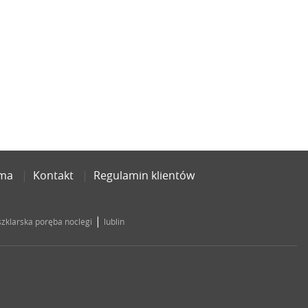
ama
Kontakt
Regulamin klientów
|
szklarska poręba noclegi
lublin