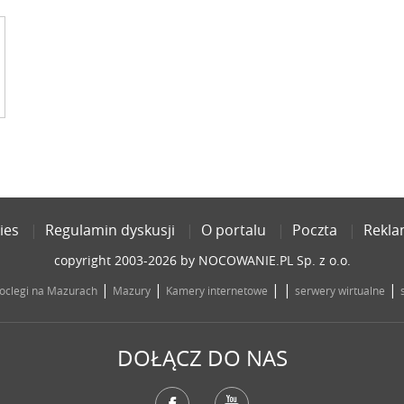
ies
Regulamin dyskusji
O portalu
Poczta
Rekl
copyright 2003-2026 by NOCOWANIE.PL Sp. z o.o.
|
|
| |
|
oclegi na Mazurach
Mazury
Kamery internetowe
serwery wirtualne
DOŁĄCZ DO NAS
Facebook
YouTube