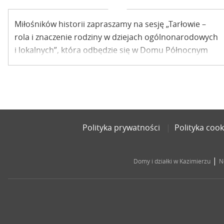
Miłośników historii zapraszamy na sesję „Tarłowie –
rola i znaczenie rodziny w dziejach ogólnonarodowych
i lokalnych”, która odbędzie się w Domu Północnym
Zamku w Janowcu w ramach VIII Janowieckich Spotkań
Historycznych.
Polityka prywatności
Polityka cook
|
Domy i działki w Kazimierzu
N