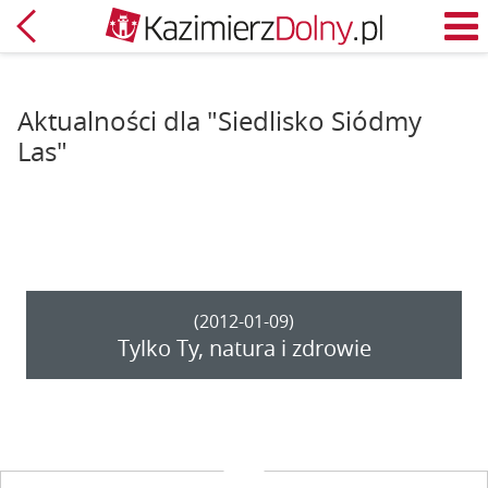
Powrót
M
Aktualności dla "Siedlisko Siódmy
Las"
(2012-01-09)
Tylko Ty, natura i zdrowie