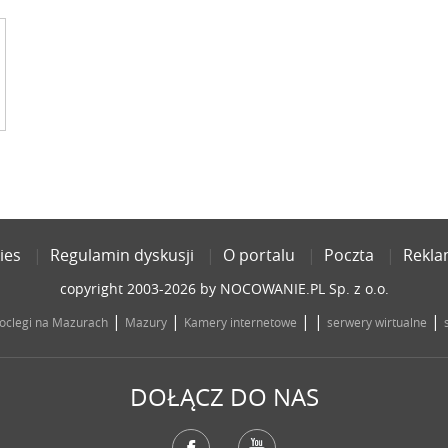
ies
Regulamin dyskusji
O portalu
Poczta
Rekl
copyright 2003-2026 by NOCOWANIE.PL Sp. z o.o.
|
|
| |
|
oclegi na Mazurach
Mazury
Kamery internetowe
serwery wirtualne
DOŁĄCZ DO NAS
Facebook
YouTube