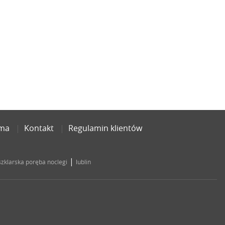
ama
Kontakt
Regulamin klientów
|
szklarska poręba noclegi
lublin