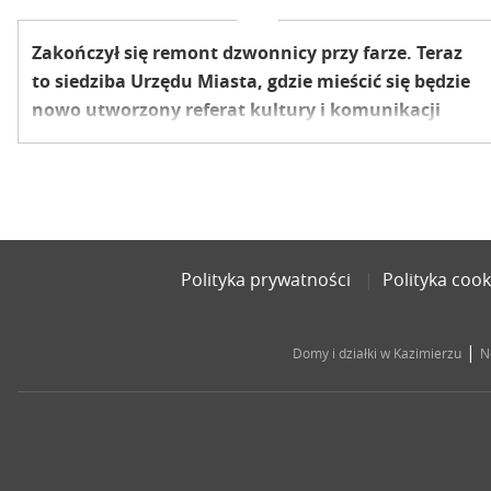
Zakończył się remont dzwonnicy przy farze. Teraz
to siedziba Urzędu Miasta, gdzie mieścić się będzie
nowo utworzony referat kultury i komunikacji
społecznej. Kolejny budynek dla urzędników?
Polityka prywatności
Polityka cook
|
Domy i działki w Kazimierzu
N