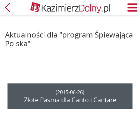
Powrót
M
Aktualności dla "program Śpiewająca
Polska"
(2015-06-26)
Złote Pasma dla Canto i Cantare