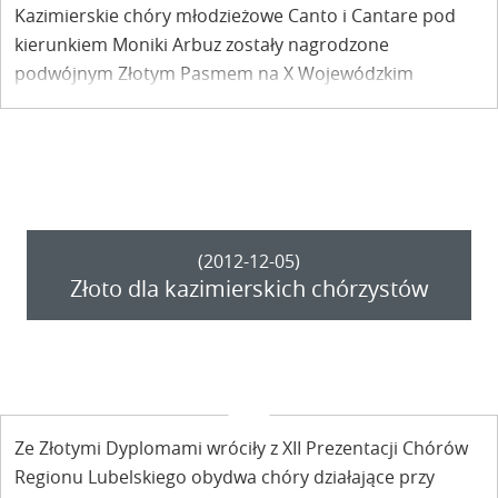
Kazimierskie chóry młodzieżowe Canto i Cantare pod
kierunkiem Moniki Arbuz zostały nagrodzone
podwójnym Złotym Pasmem na X Wojewódzkim
Konkursie Chórów Szkolnych Akademii Chóralnej –
Śpiewająca Polska w Lublinie.
(2012-12-05)
Złoto dla kazimierskich chórzystów
Ze Złotymi Dyplomami wróciły z XII Prezentacji Chórów
Regionu Lubelskiego obydwa chóry działające przy