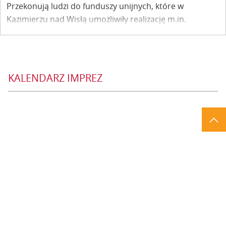
Przekonują ludzi do funduszy unijnych, które w
Kazimierzu nad Wisłą umożliwiły realizację m.in.
Festiwalu Muzyki i Tradycji Klezmerskiej. Tak w skrócie
wygląda scenariusz jednego z odcinków programu
„Projekt: Europa”, który TVP1 pokazywać będzie w
poniedziałki i piątki o 11.25.
KALENDARZ IMPREZ