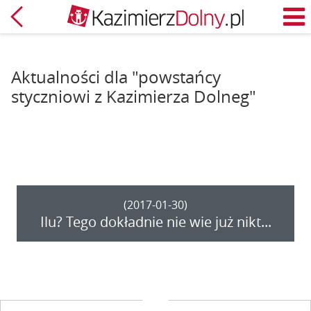
Powrót
M
Aktualności dla "powstańcy
styczniowi z Kazimierza Dolneg"
(2017-01-30)
Ilu? Tego dokładnie nie wie już nikt...