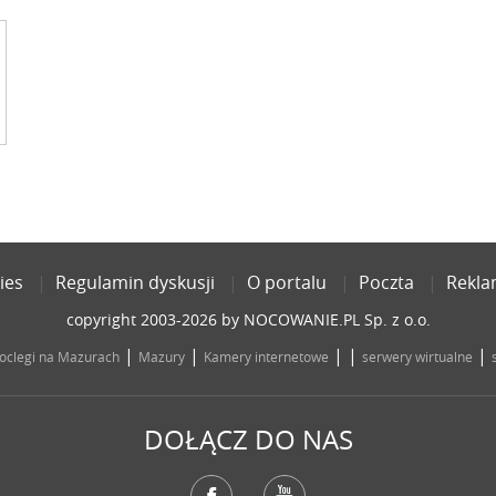
ies
Regulamin dyskusji
O portalu
Poczta
Rekl
copyright 2003-2026 by NOCOWANIE.PL Sp. z o.o.
|
|
| |
|
oclegi na Mazurach
Mazury
Kamery internetowe
serwery wirtualne
DOŁĄCZ DO NAS
Facebook
YouTube