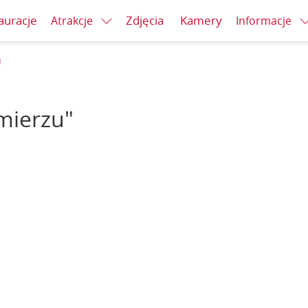
auracje
Zdjęcia
Kamery
Atrakcje
Informacje
u
imierzu"