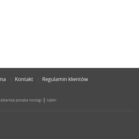
ama
Kontakt
Regulamin klientów
|
szklarska poręba noclegi
lublin