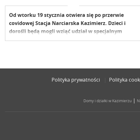
Od wtorku 19 stycznia otwiera się po przerwie
covidowej Stacja Narciarska Kazimierz. Dzieci i
dorośli będą mogli wziąć udział w specjalnym
programie edukacyjnym. Otwarta będzie także
gastronomia z potrawami na wynos.
Polityka prywatności
Polityka cook
|
Domy i działki w Kazimierzu
N