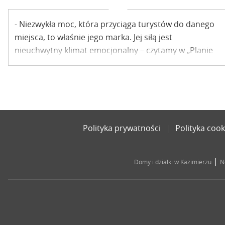
- Niezwykła moc, która przyciąga turystów do danego
miejsca, to właśnie jego marka. Jej siłą jest
nieuchwytny klimat emocjonalny – czytamy w „Planie
promocji zawierającym strategię marki Kazimierz
Dolny (wyciąg)”. Patrząc na tłumy ściągających do
Miasteczka turystów, nietrudno wyciągnąć wniosek, że
Kazimierz taką markę ma. Po co więc jakieś dokumenty
na temat strategii marki?
Polityka prywatności
Polityka cook
|
Domy i działki w Kazimierzu
N