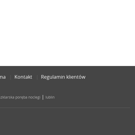
ama
Kontakt
Regulamin klientów
|
szklarska poręba noclegi
lublin