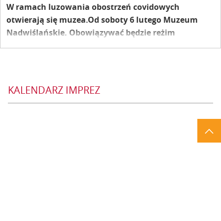
W ramach luzowania obostrzeń covidowych
otwierają się muzea.Od soboty 6 lutego Muzeum
Nadwiślańskie. Obowiązywać będzie reżim
sanitarny, a więc zmniejszona liczba odwiedzających
(1 osoba na 15 m kwadratowych) i pozostałe środki
ostrożności, do których już chyba się
przyzwyczailiśmy: dezynfekcja rąk i maseczki. Ale w
KALENDARZ IMPREZ
końcu będzie można zobaczyć sztukę bez
pośrednictwa ekranu komputera…