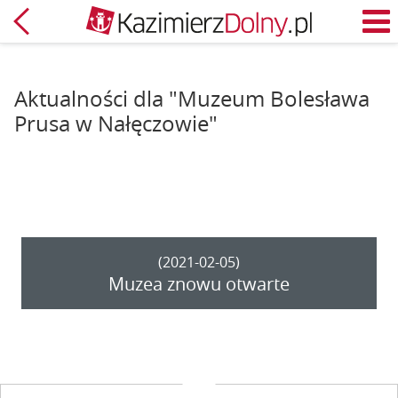
Powrót
M
Aktualności dla "Muzeum Bolesława
Prusa w Nałęczowie"
(2021-02-05)
Muzea znowu otwarte