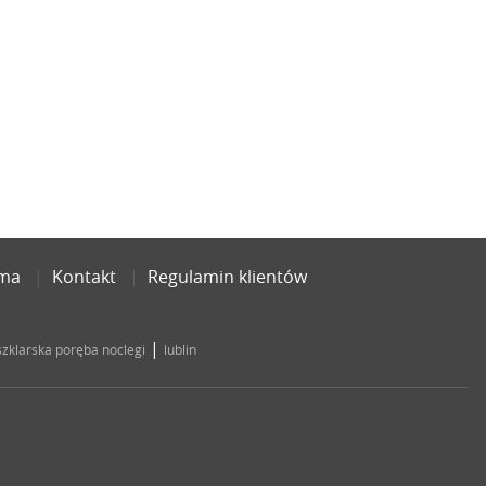
ama
Kontakt
Regulamin klientów
|
szklarska poręba noclegi
lublin