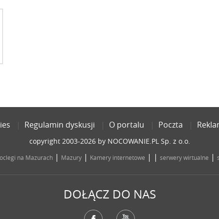
ies
Regulamin dyskusji
O portalu
Poczta
Rekl
copyright 2003-2026 by NOCOWANIE.PL Sp. z o.o.
|
|
| |
|
oclegi na Mazurach
Mazury
Kamery internetowe
serwery wirtualne
DOŁĄCZ DO NAS
Facebook
YouTube