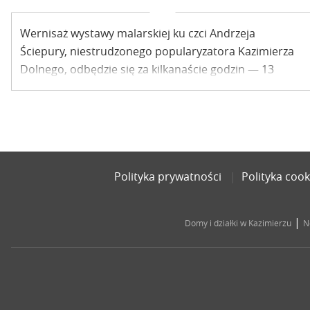
Wernisaż wystawy malarskiej ku czci Andrzeja
Ściepury, niestrudzonego popularyzatora Kazimierza
Dolnego, odbędzie się za kilkanaście godzin — 13
września 2013 (piątek), o godz. 17:00 — w Galerii Sztuki
Współczesnej Dom Michalaków.
Polityka prywatności
Polityka cook
|
Domy i działki w Kazimierzu
N