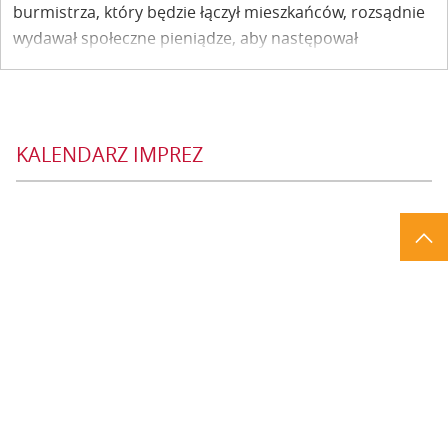
burmistrza, który będzie łączył mieszkańców, rozsądnie
wydawał społeczne pieniądze, aby następował
wszechstronny rozwój naszego miasta i gminy. Mówi o
sobie: jestem gwarantem "dobrej zmiany" na szczeblu
samorządowym. Marek Kubiś kandydat na burmistrza
Kazimierza Dolnego.
KALENDARZ IMPREZ