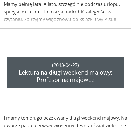
Mamy pełnię lata. A lato, szczególnie podczas urlopu,
sprzyja lekturom. To okazja nadrobić zaległości w
czytaniu. Zajrzyjmy więc znowu do książki Ewy Pisuli –
Dąbrowskiej „Dwa brzegi ponad tęczą”. Tym razem
rozdział „Z wiekiem człowiekowi maleje”…
(2013-04-27)
Lektura na długi weekend majowy:
Profesor na majówce
I mamy ten długo oczekiwany długi weekend majowy. Na
dworze pada pierwszy wiosenny deszcz i świat zielenieje