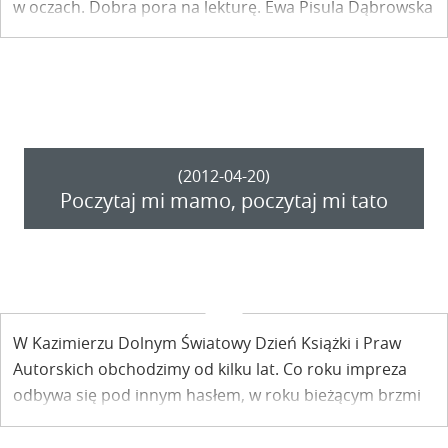
w oczach. Dobra pora na lekturę. Ewa Pisula Dąbrowska
tłumaczy Kazimierz…
(2012-04-20)
Poczytaj mi mamo, poczytaj mi tato
W Kazimierzu Dolnym Światowy Dzień Książki i Praw
Autorskich obchodzimy od kilku lat. Co roku impreza
odbywa się pod innym hasłem, w roku bieżącym brzmi
ono: „Poczytaj mi mamo, poczytaj mi tato”.