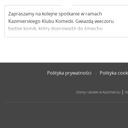
Zapraszamy na kolejne spotkanie w ramach
Kazimierskiego Klubu Komedii. Gwiazdą wieczoru
będzie komik, który doprowadzi do śmiechu
największego twardziela.
Polityka prywatności
Polityka cook
|
Domy i działki w Kazimierzu
N