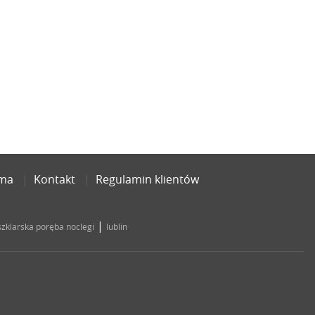
ama
Kontakt
Regulamin klientów
|
szklarska poręba noclegi
lublin