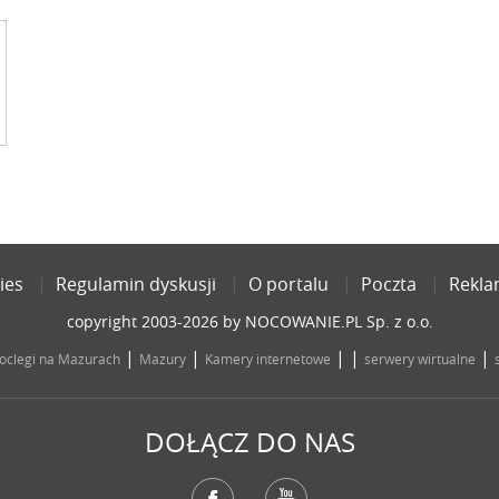
ies
Regulamin dyskusji
O portalu
Poczta
Rekl
copyright 2003-2026 by NOCOWANIE.PL Sp. z o.o.
|
|
| |
|
oclegi na Mazurach
Mazury
Kamery internetowe
serwery wirtualne
DOŁĄCZ DO NAS
Facebook
YouTube