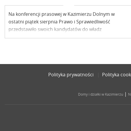
Na konferencji prasowej w Kazimierzu Dolnym w
ostatni piątek sierpnia Prawo i Sprawiedliwość
przedstawiło swoich kandydatów do władz
samorządowych.
Polityka prywatności
Polityka cook
|
Domy i działki w Kazimierzu
N