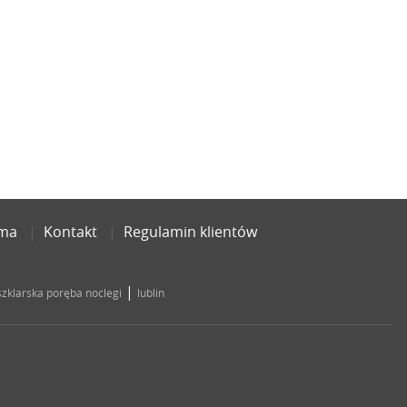
ama
Kontakt
Regulamin klientów
|
szklarska poręba noclegi
lublin