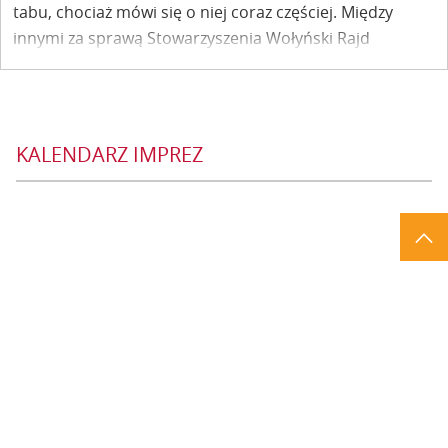
tabu, chociaż mówi się o niej coraz częściej. Między
innymi za sprawą Stowarzyszenia Wołyński Rajd
Motocyklowy, którego przedstawiciele pod tablicą
pamiątkową w kazimierskim lapidarium 11 lipca złożyli
kwiaty, zapalili światło pamięci.
KALENDARZ IMPREZ