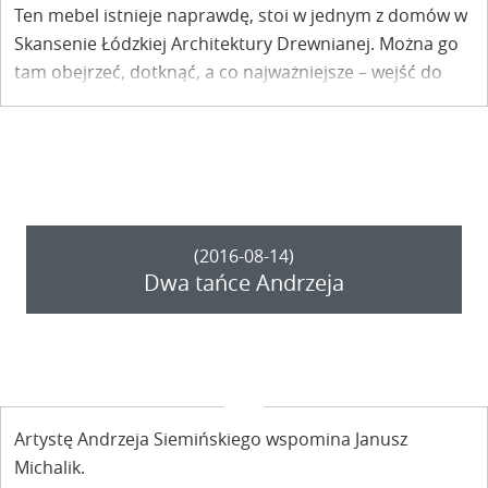
Ten mebel istnieje naprawdę, stoi w jednym z domów w
Skansenie Łódzkiej Architektury Drewnianej. Można go
tam obejrzeć, dotknąć, a co najważniejsze – wejść do
środka, zapoznać się ze zgromadzonymi w niej
historiami i pozostawić w niej własną opowieść. Szafa z
opowieściami. To miejsce także na Twoją historię.
(2016-08-14)
Dwa tańce Andrzeja
Artystę Andrzeja Siemińskiego wspomina Janusz
Michalik.