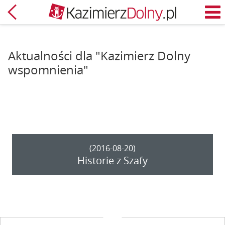
Powrót
M
Aktualności dla "Kazimierz Dolny
wspomnienia"
(2016-08-20)
Historie z Szafy