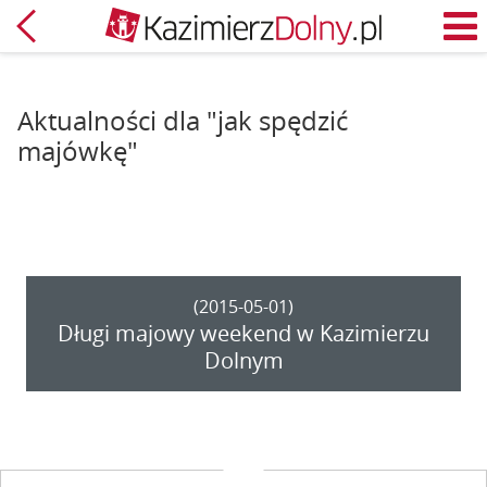
Powrót
M
Aktualności dla "jak spędzić
majówkę"
(2015-05-01)
Długi majowy weekend w Kazimierzu
Dolnym